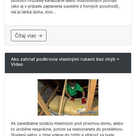
blízkosti hrdzavej kanalizácie alebo vodovodných potrubí
(ako aj v prípade zaplavenia susedmi z horných poschodí),
nie je ľahká úloha, ktor...
Čítaj viac →
Ako zahriať podkrovie vlastnými rukami bez chýb +
Video
Ak zanedbáme izoláciu miestnosti pod strechou domu, alebo
to urobíme nesprávne, potom sa nedostanete do problémov.
Studený vietor v zime vnikne do trhlín a vlhkosť sa bude