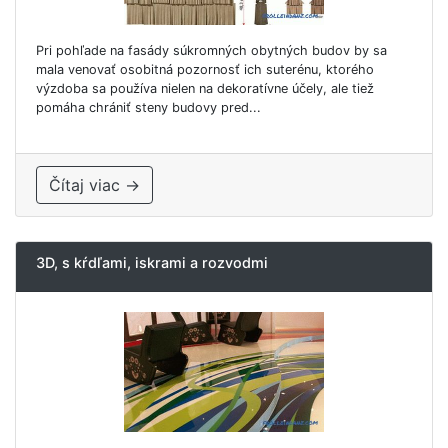
Pri pohľade na fasády súkromných obytných budov by sa
mala venovať osobitná pozornosť ich suterénu, ktorého
výzdoba sa používa nielen na dekoratívne účely, ale tiež
pomáha chrániť steny budovy pred...
Čítaj viac →
3D, s kŕdľami, iskrami a rozvodmi