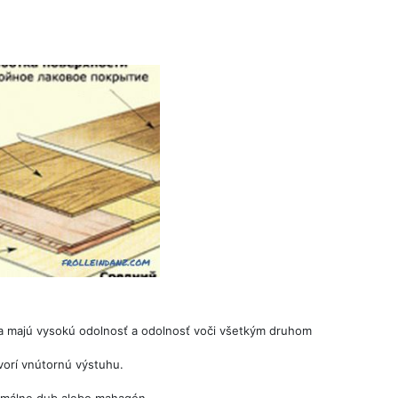
ra majú vysokú odolnosť a odolnosť voči všetkým druhom
vorí vnútornú výstuhu.
imálne dub alebo mahagón.