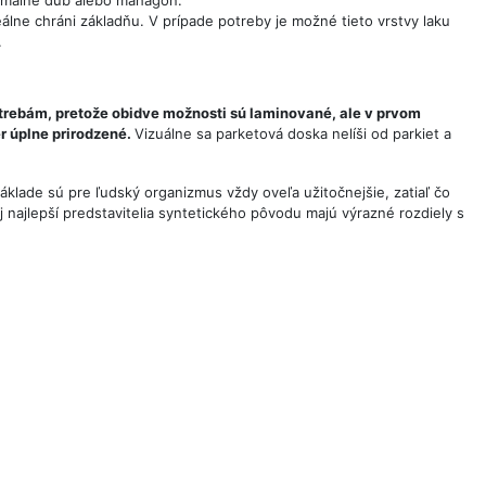
eálne chráni základňu. V prípade potreby je možné tieto vrstvy laku
.
trebám, pretože obidve možnosti sú laminované, ale v prvom
r úplne prirodzené.
Vizuálne sa parketová doska nelíši od parkiet a
klade sú pre ľudský organizmus vždy oveľa užitočnejšie, zatiaľ čo
 najlepší predstavitelia syntetického pôvodu majú výrazné rozdiely s