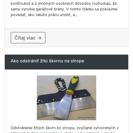
konštrukcií a z mnohých osobných dôvodov rozhodujú, že
samy vyrobia garážové brány. V tomto článku sa pokúsime
povedať, ako takúto prácu urobiť, a...
Čítaj viac →
Ako odstrániť žltú škvrnu na strope
Odstránenie žltých škvŕn zo stropu, zvyčajne vytvorených v