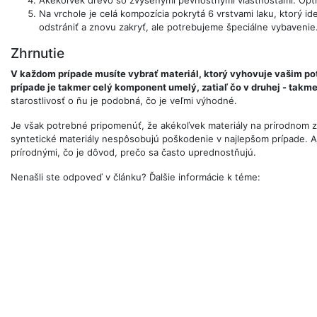
Na vrchole je celá kompozícia pokrytá 6 vrstvami laku, ktorý id
odstrániť a znovu zakryť, ale potrebujeme špeciálne vybavenie
Zhrnutie
V každom prípade musíte vybrať materiál, ktorý vyhovuje vašim po
prípade je takmer celý komponent umelý, zatiaľ čo v druhej - takme
starostlivosť o ňu je podobná, čo je veľmi výhodné.
Je však potrebné pripomenúť, že akékoľvek materiály na prírodnom zá
syntetické materiály nespôsobujú poškodenie v najlepšom prípade. Aj
prírodnými, čo je dôvod, prečo sa často uprednostňujú.
Nenašli ste odpoveď v článku? Ďalšie informácie k téme: