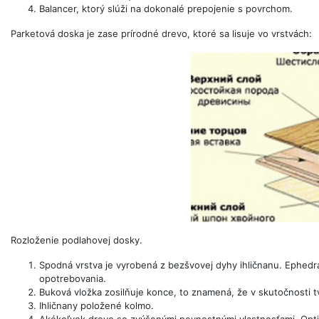
Balancer, ktorý slúži na dokonalé prepojenie s povrchom.
Parketová doska je zase prírodné drevo, ktoré sa lisuje vo vrstvách:
Rozloženie podlahovej dosky.
Spodná vrstva je vyrobená z bezšvovej dyhy ihličnanu. Ephed
opotrebovania.
Buková vložka zosilňuje konce, to znamená, že v skutočnosti t
Ihličnany položené kolmo.
Akékoľvek drevo so zvýšenými pevnostnými vlastnosťami. Opt