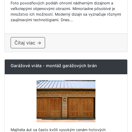
Foto povodňových podláh ohromí nádherným dizajnom a
veľkolepými objemovými obrazmi. Mimoriadne pôsobivé je
množstvo ich možností. Moderný dizajn sa vyznačuje rôznymi
zaujímavými technológiami. Dnes...
Čítaj viac →
Garážové vráta - montáž garážových brán
Majitelia áut sa často kvôli vysokým cenám hotových