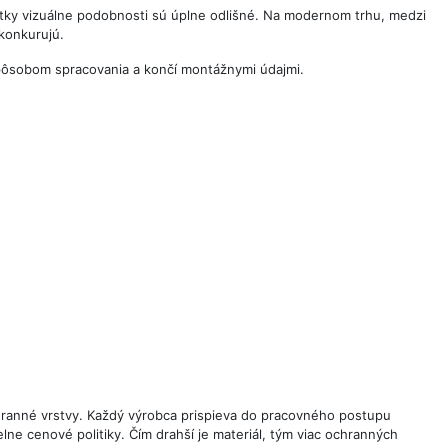
všetky vizuálne podobnosti sú úplne odlišné. Na modernom trhu, medzi
 konkurujú.
pôsobom spracovania a končí montážnymi údajmi.
chranné vrstvy. Každý výrobca prispieva do pracovného postupu
lne cenové politiky. Čím drahší je materiál, tým viac ochranných