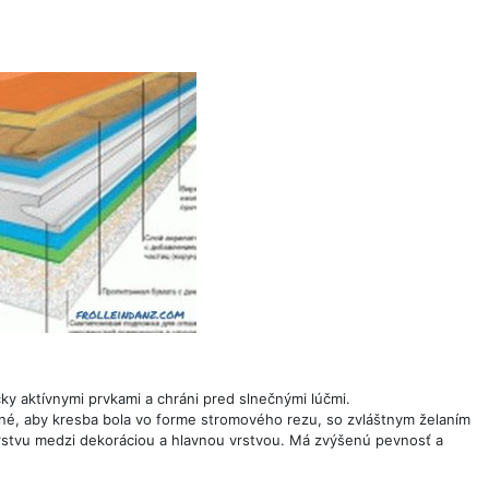
y aktívnymi prvkami a chráni pred slnečnými lúčmi.
tné, aby kresba bola vo forme stromového rezu, so zvláštnym želaním
ivrstvu medzi dekoráciou a hlavnou vrstvou. Má zvýšenú pevnosť a