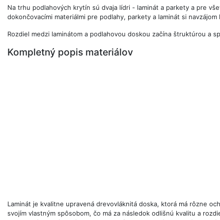
Na trhu podlahových krytín sú dvaja lídri - laminát a parkety a pre 
dokončovacími materiálmi pre podlahy, parkety a laminát si navzájom
Rozdiel medzi laminátom a podlahovou doskou začína štruktúrou a s
Kompletný popis materiálov
Laminát je kvalitne upravená drevovláknitá doska, ktorá má rôzne o
svojím vlastným spôsobom, čo má za následok odlišnú kvalitu a rozdie