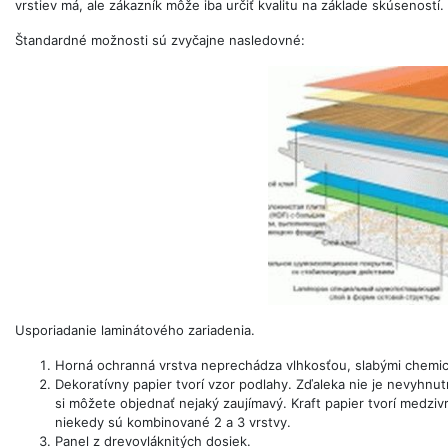
vrstiev má, ale zákazník môže iba určiť kvalitu na základe skúseností.
Štandardné možnosti sú zvyčajne nasledovné:
Usporiadanie laminátového zariadenia.
Horná ochranná vrstva neprechádza vlhkosťou, slabými chemick
Dekoratívny papier tvorí vzor podlahy. Zďaleka nie je nevyhnu
si môžete objednať nejaký zaujímavý. Kraft papier tvorí medz
niekedy sú kombinované 2 a 3 vrstvy.
Panel z drevovláknitých dosiek.