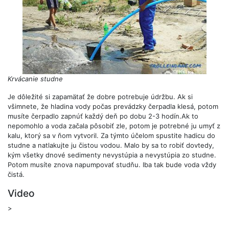
Krvácanie studne
Je dôležité si zapamätať že dobre potrebuje údržbu. Ak si
všimnete, že hladina vody počas prevádzky čerpadla klesá, potom
musíte čerpadlo zapnúť každý deň po dobu 2-3 hodín.Ak to
nepomohlo a voda začala pôsobiť zle, potom je potrebné ju umyť z
kalu, ktorý sa v ňom vytvoril. Za týmto účelom spustite hadicu do
studne a natlakujte ju čistou vodou. Malo by sa to robiť dovtedy,
kým všetky dnové sedimenty nevystúpia a nevystúpia zo studne.
Potom musíte znova napumpovať studňu. Iba tak bude voda vždy
čistá.
Video
>