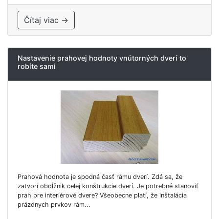
Čítaj viac →
Nastavenie prahovej hodnoty vnútorných dverí to
robíte sami
Prahová hodnota je spodná časť rámu dverí. Zdá sa, že
zatvorí obdĺžnik celej konštrukcie dverí. Je potrebné stanoviť
prah pre interiérové ​​dvere? Všeobecne platí, že inštalácia
prázdnych prvkov rám...