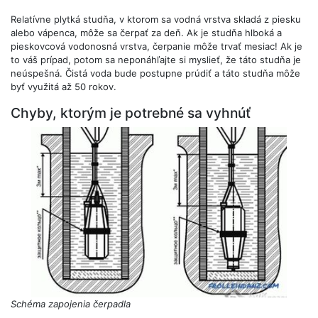
Relatívne plytká studňa, v ktorom sa vodná vrstva skladá z piesku
alebo vápenca, môže sa čerpať za deň. Ak je studňa hlboká a
pieskovcová vodonosná vrstva, čerpanie môže trvať mesiac! Ak je
to váš prípad, potom sa neponáhľajte si myslieť, že táto studňa je
neúspešná. Čistá voda bude postupne prúdiť a táto studňa môže
byť využitá až 50 rokov.
Chyby, ktorým je potrebné sa vyhnúť
Schéma zapojenia čerpadla