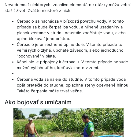
Nevedomosť niektorých, zdanlivo elementárne otázky môžu veľmi
sťažiť život. Zvážte niektoré z nich.
Čerpadlo sa nachádza v blízkosti povrchu vody. V tomto
prípade sa bude čerpať iba vodu, a hlinené usadeniny a
piesok zostane v studni, neustále znečisťuje vodu, alebo
úplne blokovať jeho prístup.
Čerpadlo je umiestnené úplne dole. V tomto prípade to
veľmi rýchlo zlyhá, upchaté závesom, alebo jednoducho
"pochované" v blate.
Kábel nie je pripojený k čerpadlu. V tomto prípade nebude
možné vytiahnuť ho, keď uviaznete v zemi.
Čerpaná voda sa naleje do studne. V tomto prípade voda
opäť pretečie do studne, opláchne steny opevnené hlinou.
Takéto čerpanie môže trvať večne.
Ako bojovať s umlčaním