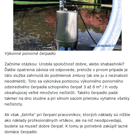
Výkonné ponorné čerpadlo
Začnime otázkou: Urobila spoločnosť dobre, alebo shabashniki?
Ďalšie opatrenia závisia od odpovede, pretože v prvom prípade je
táto služba zahrnutá do podmienok zmluvy (ak ste ju z neznalosti
neodmietli). Toto sa vykonáva pomocou výkonného ponorného
odstredivého čerpadla schopného čerpať 3 až 6 m³ / h vody
obsahujúcej veľké množstvo nečistôt. Takéto čerpadlo padá
takmer na dno studne a pri silnom sacom prietoku vytiahne všetky
nečistoty.
Ak však „šetríte“ pri čerpaní pracovníkov, ktorých náklady sú nižšie
ako náklady profesionálnych vrtákov, ale na nič neodpovedajú,
budete sa musieť dobre čerpať. K tomu je potrebné zakúpiť lacné
domáce čerpadlo.