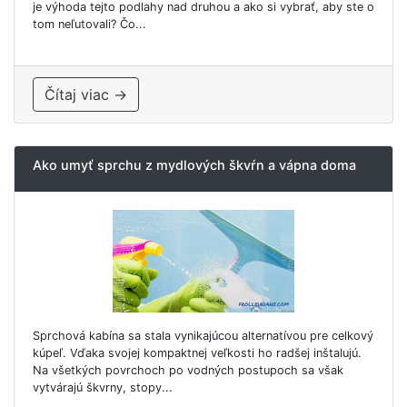
je výhoda tejto podlahy nad druhou a ako si vybrať, aby ste o
tom neľutovali? Čo...
Čítaj viac →
Ako umyť sprchu z mydlových škvŕn a vápna doma
Sprchová kabína sa stala vynikajúcou alternatívou pre celkový
kúpeľ. Vďaka svojej kompaktnej veľkosti ho radšej inštalujú.
Na všetkých povrchoch po vodných postupoch sa však
vytvárajú škvrny, stopy...