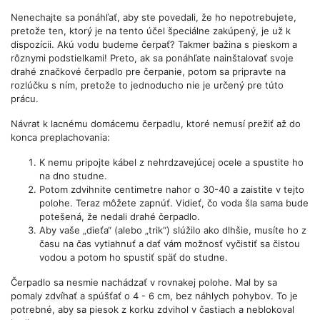
Nenechajte sa ponáhľať, aby ste povedali, že ho nepotrebujete,
pretože ten, ktorý je na tento účel špeciálne zakúpený, je už k
dispozícii. Akú vodu budeme čerpať? Takmer bažina s pieskom a
rôznymi podstielkami! Preto, ak sa ponáhľate nainštalovať svoje
drahé značkové čerpadlo pre čerpanie, potom sa pripravte na
rozlúčku s ním, pretože to jednoducho nie je určený pre túto
prácu.
Návrat k lacnému domácemu čerpadlu, ktoré nemusí prežiť až do
konca preplachovania:
K nemu pripojte kábel z nehrdzavejúcej ocele a spustite ho
na dno studne.
Potom zdvihnite centimetre nahor o 30-40 a zaistite v tejto
polohe. Teraz môžete zapnúť. Vidieť, čo voda šla sama bude
potešená, že nedali drahé čerpadlo.
Aby vaše „dieťa“ (alebo „trik“) slúžilo ako dlhšie, musíte ho z
času na čas vytiahnuť a dať vám možnosť vyčistiť sa čistou
vodou a potom ho spustiť späť do studne.
Čerpadlo sa nesmie nachádzať v rovnakej polohe. Mal by sa
pomaly zdvíhať a spúšťať o 4 - 6 cm, bez náhlych pohybov. To je
potrebné, aby sa piesok z korku zdvihol v častiach a neblokoval