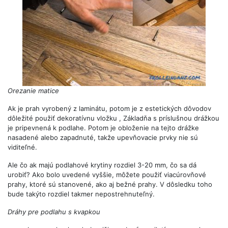
Orezanie matice
Ak je prah vyrobený z laminátu, potom je z estetických dôvodov
dôležité použiť dekoratívnu vložku , Základňa s príslušnou drážkou
je pripevnená k podlahe. Potom je obloženie na tejto drážke
nasadené alebo zapadnuté, takže upevňovacie prvky nie sú
viditeľné.
Ale čo ak majú podlahové krytiny rozdiel 3-20 mm, čo sa dá
urobiť? Ako bolo uvedené vyššie, môžete použiť viacúrovňové
prahy, ktoré sú stanovené, ako aj bežné prahy. V dôsledku toho
bude takýto rozdiel takmer nepostrehnuteľný.
Dráhy pre podlahu s kvapkou