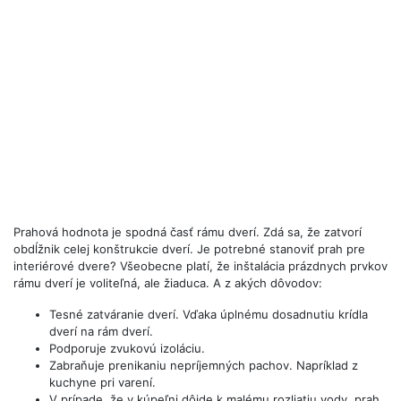
Prahová hodnota je spodná časť rámu dverí. Zdá sa, že zatvorí
obdĺžnik celej konštrukcie dverí. Je potrebné stanoviť prah pre
interiérové ​​dvere? Všeobecne platí, že inštalácia prázdnych prvkov
rámu dverí je voliteľná, ale žiaduca. A z akých dôvodov:
Tesné zatváranie dverí. Vďaka úplnému dosadnutiu krídla
dverí na rám dverí.
Podporuje zvukovú izoláciu.
Zabraňuje prenikaniu nepríjemných pachov. Napríklad z
kuchyne pri varení.
V prípade, že v kúpeľni dôjde k malému rozliatiu vody, prah