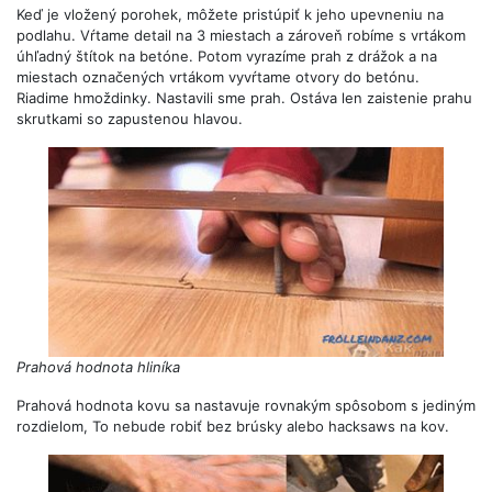
Keď je vložený porohek, môžete pristúpiť k jeho upevneniu na
podlahu. Vŕtame detail na 3 miestach a zároveň robíme s vrtákom
úhľadný štítok na betóne. Potom vyrazíme prah z drážok a na
miestach označených vrtákom vyvŕtame otvory do betónu.
Riadime hmoždinky. Nastavili sme prah. Ostáva len zaistenie prahu
skrutkami so zapustenou hlavou.
Prahová hodnota hliníka
Prahová hodnota kovu sa nastavuje rovnakým spôsobom s jediným
rozdielom, To nebude robiť bez brúsky alebo hacksaws na kov.