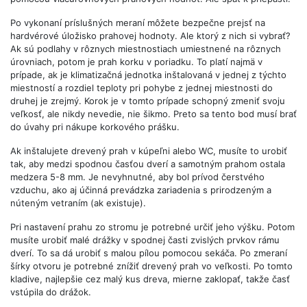
Po vykonaní príslušných meraní môžete bezpečne prejsť na
hardvérové ​​úložisko prahovej hodnoty. Ale ktorý z nich si vybrať?
Ak sú podlahy v rôznych miestnostiach umiestnené na rôznych
úrovniach, potom je prah korku v poriadku. To platí najmä v
prípade, ak je klimatizačná jednotka inštalovaná v jednej z týchto
miestností a rozdiel teploty pri pohybe z jednej miestnosti do
druhej je zrejmý. Korok je v tomto prípade schopný zmeniť svoju
veľkosť, ale nikdy nevedie, nie šikmo. Preto sa tento bod musí brať
do úvahy pri nákupe korkového prášku.
Ak inštalujete drevený prah v kúpeľni alebo WC, musíte to urobiť
tak, aby medzi spodnou časťou dverí a samotným prahom ostala
medzera 5-8 mm. Je nevyhnutné, aby bol prívod čerstvého
vzduchu, ako aj účinná prevádzka zariadenia s prirodzeným a
núteným vetraním (ak existuje).
Pri nastavení prahu zo stromu je potrebné určiť jeho výšku. Potom
musíte urobiť malé drážky v spodnej časti zvislých prvkov rámu
dverí. To sa dá urobiť s malou pílou pomocou sekáča. Po zmeraní
šírky otvoru je potrebné znížiť drevený prah vo veľkosti. Po tomto
kladive, najlepšie cez malý kus dreva, mierne zaklopať, takže časť
vstúpila do drážok.