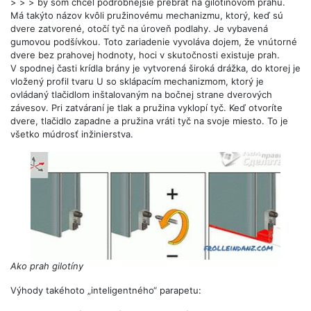
> > > by som chcel podrobnejšie prebrať na gilotínovom prahu.
Má takýto názov kvôli pružinovému mechanizmu, ktorý, keď sú
dvere zatvorené, otočí tyč na úroveň podlahy. Je vybavená
gumovou podšívkou. Toto zariadenie vyvoláva dojem, že vnútorné
dvere bez prahovej hodnoty, hoci v skutočnosti existuje prah.
V spodnej časti krídla brány je vytvorená široká drážka, do ktorej je
vložený profil tvaru U so sklápacím mechanizmom, ktorý je
ovládaný tlačidlom inštalovaným na bočnej strane dverových
závesov. Pri zatváraní je tlak a pružina vyklopí tyč. Keď otvoríte
dvere, tlačidlo zapadne a pružina vráti tyč na svoje miesto. To je
všetko múdrosť inžinierstva.
Ako prah gilotíny
Výhody takéhoto „inteligentného“ parapetu: