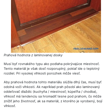
Prahová hodnota z laminovanej dosky
Musí byť rovnakého typu ako podlaha pokrývajúce miestnosť.
Tento materiál je však dosť rozporuplný, pokiaľ ide o teplotný
rozdiel. Pri vysokej vlhkosti porozhek môže viesť.
Aby prahová hodnota tohto materiálu slúžila dlhý čas, musí byť
odolná voči vlhkosti. Ak napríklad prah pôsobí ako laminovaný
oddeľovač dlaždíc (kuchyňa / miestnosť; kúpeľňa / chodba),
vlhkosť má tendenciu sa hromadiť tesne pod prahom, čo môže
znížiť jeho životnosť, ak sa materiál, z ktorého je vyrobený, bojí
vlhkosť.