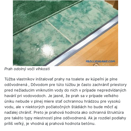
Prah odolný voči vlhkosti
Túžba vlastníkov inštalovať prahy na toalete av kúpeľni je plne
odôvodnená , Dôvodom pre túto túžbu je často zachrániť priestory
pred nežiaducim vniknutím vody do nich v prípade nepredvídaných
havárií pri vodovodoch. Je jasné, že prah sa v prípade veľkého
úniku nebude v plnej miere stať ochrannou hrádzou pre vysokú
vodu, ale v niektorých počiatočných štádiách ho bude môcť aj
naďalej chrániť. Preto je prahová hodnota ako ochranná štruktúra
pre takéto typy miestností plne odôvodnená. Ak je rozdiel podlahy
príliš veľký, je vhodná aj prahová hodnota betónu.