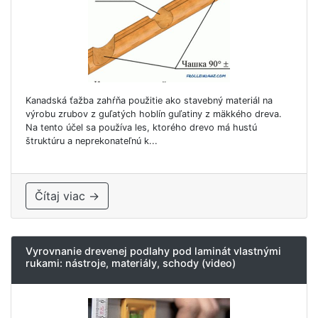
Kanadská ťažba zahŕňa použitie ako stavebný materiál na
výrobu zrubov z guľatých hoblín guľatiny z mäkkého dreva.
Na tento účel sa používa les, ktorého drevo má hustú
štruktúru a neprekonateľnú k...
Čítaj viac →
Vyrovnanie drevenej podlahy pod laminát vlastnými
rukami: nástroje, materiály, schody (video)