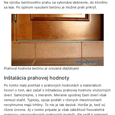
Na výrobu betónového prahu sa vykonáva debnenie, do ktorého
sa leje. Po úplnom vysušení betónu je možné prah prikryť.
Prahová hodnota betónu je orezaná dlaždicami
Inštalácia prahovej hodnoty
Po tomto malý prehľad o prahových hodnotách a materiáloch
hovorí o tom, ako začať s inštaláciou prahovej hodnoty vnútorných
dverí. Samozrejme, s meraním. Meranie spodnej časti dverí však
nemusí stačiť. Typicky, spoje podláh v rôznych miestnostiach
nevyhnutne majú trhliny. To nie je tak desivé. Horšie je, keď sú
rôzne úrovne. Aj v tomto prípade je však záležitosť fixovateľná
pomocou viacúrovňových prahových hodnôt. Ale späť k priepasti.