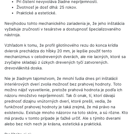
Pri čistení nevyvoláva žiadne nepríjemnosti.
Životnosť je dosť dlhá: 25 rokov.
Praktické a estetické.
Nevýhodou tohto mechanického zariadenia je, že jeho inštalácia
vyžaduje zručnosti v tesárstve a dostupnosť špecializovaného
nástroja.
Vzhľadom k tomu, že profil gilotínového rezu do konca krídla
dvierok prechádza do hĺbky 20 mm, je lepšie použiť tento
mechanizmus v celodrevených dverách, ale nie lacných, ktoré sa
zvyčajne skladajú z úzkych drevených tyčí zatvorených.
drevovláknitá doska.
Nie je žiadnym tajomstvom, že mnohí ľudia dnes pri inštalácii
interiérových dverí zvolia možnosť bez prahovej hodnoty. Toto
možno nájsť vysvetlenie, pretože prahová hodnota je podľa ich
názoru množstvo nepríjemností. Tak či onak, tí, ktorí dávajú
prednosť dizajnu vnútorných dverí, ktoré prešli, vedia, že
funkčnosť prahovej hodnoty je taká zrejmá, že má právo na
existenciu. Existuje mnoho názorov na toto skóre, a sú rôzne. Kto
má pravdu v tomto prípade je ťažké určiť. Ale s týmito dverami
alebo bez nich nech je krásna, estetická a praktická.