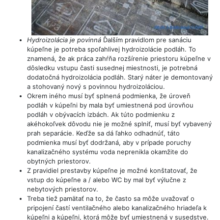
Hydroizolácia je povinná
Ďalším pravidlom pre sanáciu
kúpeľne je potreba spoľahlivej hydroizolácie podláh. To
znamená, že ak práca zahŕňa rozšírenie priestoru kúpeľne v
dôsledku vstupu časti susednej miestnosti, je potrebná
dodatočná hydroizolácia podláh. Starý náter je demontovaný
a stohovaný nový s povinnou hydroizoláciou.
Okrem iného musí byť splnená podmienka, že úroveň
podláh v kúpeľni by mala byť umiestnená pod úrovňou
podláh v obývacích izbách. Ak túto podmienku z
akéhokoľvek dôvodu nie je možné splniť, musí byť vybavený
prah separácie. Keďže sa dá ľahko odhadnúť, táto
podmienka musí byť dodržaná, aby v prípade poruchy
kanalizačného systému voda neprenikla okamžite do
obytných priestorov.
Z pravidiel prestavby kúpeľne je možné konštatovať, že
vstup do kúpeľne a / alebo WC by mal byť výlučne z
nebytových priestorov.
Treba tiež pamätať na to, že často sa môže uvažovať o
pripojení častí ventilačného alebo kanalizačného hriadeľa k
kúpeľni a kúpeľni, ktorá môže byť umiestnená v susedstve.