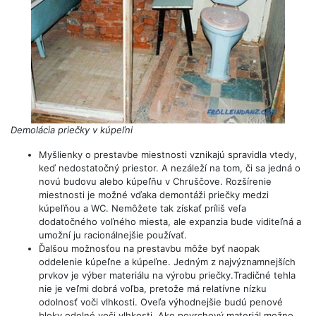
Demolácia priečky v kúpeľni
Myšlienky o prestavbe miestnosti vznikajú spravidla vtedy,
keď nedostatočný priestor. A nezáleží na tom, či sa jedná o
novú budovu alebo kúpeľňu v Chruščove. Rozšírenie
miestnosti je možné vďaka demontáži priečky medzi
kúpeľňou a WC. Nemôžete tak získať príliš veľa
dodatočného voľného miesta, ale expanzia bude viditeľná a
umožní ju racionálnejšie používať.
Ďalšou možnosťou na prestavbu môže byť naopak
oddelenie kúpeľne a kúpeľne. Jedným z najvýznamnejších
prvkov je výber materiálu na výrobu priečky.Tradičné tehla
nie je veľmi dobrá voľba, pretože má relatívne nízku
odolnosť voči vlhkosti. Oveľa výhodnejšie budú penové
bloky odolné voči vlhkosti. Ako povrchový materiál možno