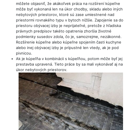
môžete objasniť, že akákoľvek práca na rozšírení kúpeľne
môže byť vykonaná len na úkor chodby, skladu alebo iných
nebytových priestorov, ktoré sú zase umiestnené nad
priestormi rovnakého typu v bytoch nižšie. Zapojenie sa do
priestoru obývacej izby je neprijateľné, pretože z hľadiska
právnych predpisov takéto opatrenia zhoršia životné
podmienky susedov zdola, čo je, samozrejme, nezákonné.
Rozšírenie kúpeľne alebo kúpeľne spojením časti kuchyne
alebo inej obývacej izby je prípustné len vtedy, ak je pod
pivnicou.
Ak je kúpeľňa v kombinácii s kúpeľňou, potom môže byť jej
prestavba upravená. Tieto práce by sa mali vykonávať aj na
úkor nebytových priestorov.