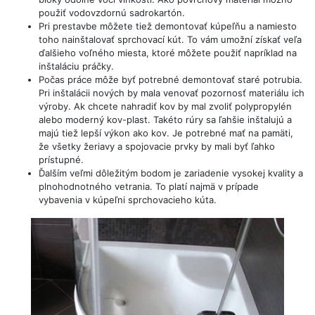
použiť vodovzdornú sadrokartón.
Pri prestavbe môžete tiež demontovať kúpeľňu a namiesto
toho nainštalovať sprchovací kút. To vám umožní získať veľa
ďalšieho voľného miesta, ktoré môžete použiť napríklad na
inštaláciu práčky.
Počas práce môže byť potrebné demontovať staré potrubia.
Pri inštalácii nových by mala venovať pozornosť materiálu ich
výroby. Ak chcete nahradiť kov by mal zvoliť polypropylén
alebo moderný kov-plast. Takéto rúry sa ľahšie inštalujú a
majú tiež lepší výkon ako kov. Je potrebné mať na pamäti,
že všetky žeriavy a spojovacie prvky by mali byť ľahko
prístupné.
Ďalším veľmi dôležitým bodom je zariadenie vysokej kvality a
plnohodnotného vetrania. To platí najmä v prípade
vybavenia v kúpeľni sprchovacieho kúta.