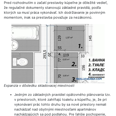
Pred rozhodnutím o začatí prestavby kúpeľne je dôležité vedieť,
že regulačné dokumenty stanovujú základné pravidlá, podľa
ktorých sa musí práca vykonávať. Ich dodržiavanie je povinným
momentom, inak sa prestavba považuje za nezákonnú.
Expanzia v dôsledku skladovacej miestnosti
Jedným zo základných pravidiel opätovného plánovania tzv.
v priestoroch, ktoré zahŕňajú toaletu a kúpeľňu, je, že pri
vykonávaní prác tohto druhu by sa nové priestory nemali
nachádzať nad obytnými miestnosťami apartmánov
nachádzajúcich sa pod podlahou. Pre ľahšie pochopenie,