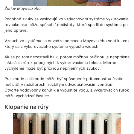
Žeriav Mayevského
Podobné zvuky sa vyskytujú vo vzduchovom systéme vykurovania,
rovnako ako môžu spôsobiť nečistoty, ktoré spadli do systému po
jeho oprave.
Vzduch zo systému sa odvádza pomocou Mayevského ventilu, cez
ktorý sa z vykurovacieho systému vypúšťa vzduch.
Ak sa po tom nezastavil hluk, potom možnou príčinou je nesprávna
inštalácia rúrok pripojených k vykurovaciemu telesu. Mierne
vychýlenie môže byť príčinou nepríjemných zvukov.
Prasknutie a kliknutie môže byť spôsobené prítomnosťou častíc
nečistôt v radiátoroch, rozbitým odvzdušňovacím ventilom.
Otvorte vodovodný kohútik a vypustite vodu, z vykurovacích rúrok
môžu vychádzať častice.
Klopanie na rúry