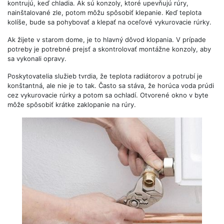
kontrujú, keď chladia. Ak sú konzoly, ktoré upevňujú rúry,
nainštalované zle, potom môžu spôsobiť klepanie. Keď teplota
kolíše, bude sa pohybovať a klepať na oceľové vykurovacie rúrky.
Ak žijete v starom dome, je to hlavný dôvod klopania. V prípade
potreby je potrebné prejsť a skontrolovať montážne konzoly, aby
sa vykonali opravy.
Poskytovatelia služieb tvrdia, že teplota radiátorov a potrubí je
konštantná, ale nie je to tak. Často sa stáva, že horúca voda prúdi
cez vykurovacie rúrky a potom sa ochladí. Otvorené okno v byte
môže spôsobiť krátke zaklopanie na rúry.