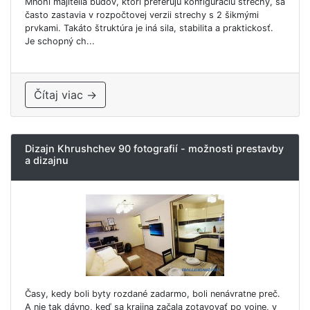
Mnohí majitelia budov, ktorí preferujú konfiguráciu strechy, sa
často zastavia v rozpočtovej verzii strechy s 2 šikmými
prvkami. Takáto štruktúra je iná sila, stabilita a praktickosť.
Je schopný ch...
Čítaj viac →
Dizajn Khrushchev 90 fotografií - možnosti prestavby
a dizajnu
Časy, kedy boli byty rozdané zadarmo, boli nenávratne preč.
A nie tak dávno, keď sa krajina začala zotavovať po vojne, v