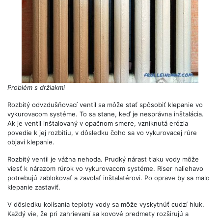
Problém s držiakmi
Rozbitý odvzdušňovací ventil sa môže stať spôsobiť klepanie vo
vykurovacom systéme. To sa stane, keď je nesprávna inštalácia.
Ak je ventil inštalovaný v opačnom smere, vzniknutá erózia
povedie k jej rozbitiu, v dôsledku čoho sa vo vykurovacej rúre
objaví klepanie.
Rozbitý ventil je vážna nehoda. Prudký nárast tlaku vody môže
viesť k nárazom rúrok vo vykurovacom systéme. Riser naliehavo
potrebujú zablokovať a zavolať inštalatérovi. Po oprave by sa malo
klepanie zastaviť.
V dôsledku kolísania teploty vody sa môže vyskytnúť cudzí hluk.
Každý vie, že pri zahrievaní sa kovové predmety rozširujú a