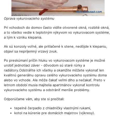
Oprava vykurovacieho systému
Pri vchodoch do domov často vidíte otvorené okná, rozbité okná,
a to všetko vedie k teplotným výkyvom vo vykurovacom systéme,
a tým k vzniku klepania.
Ak sú konzoly voľné, ale pritlačené k stene, nedôjde k klepaniu,
objaví sa nepríjemný vrzavý zvuk.
Po preskúmaní príčin hluku vo vykurovacom systéme je možné
urobiť jednotiaci záver - dôvodom sú staré rúrky a
radiátory.Odstráňte ich všetky a okamžite môžete vykonať len
kvalitnú generálnu opravu celého vykurovacieho systému doma
alebo vo vchode. Ale môže čakať veľmi dlho a nečakať. Preto v
letnom období musia majitelia apartmánov vykonať kontrolu
vykurovacieho systému a odstrániť menšie problémy.
Odporúčame vám, aby ste si prečítali:
tepelné čerpadlo z chladničky vlastnými rukami,
kotol na kúrenie pre domácich majstrov (výkresy).