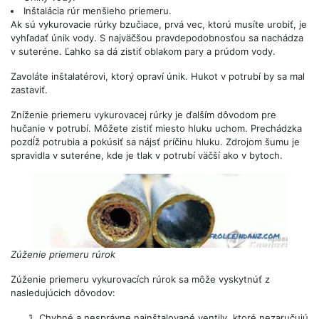
Inštalácia rúr menšieho priemeru.
Ak sú vykurovacie rúrky bzučiace, prvá vec, ktorú musíte urobiť, je
vyhľadať únik vody. S najväčšou pravdepodobnosťou sa nachádza
v suteréne. Ľahko sa dá zistiť oblakom pary a prúdom vody.
Zavoláte inštalatérovi, ktorý opraví únik. Hukot v potrubí by sa mal
zastaviť.
Zníženie priemeru vykurovacej rúrky je ďalším dôvodom pre
hučanie v potrubí. Môžete zistiť miesto hluku uchom. Prechádzka
pozdĺž potrubia a pokúsiť sa nájsť príčinu hluku. Zdrojom šumu je
spravidla v suteréne, kde je tlak v potrubí väčší ako v bytoch.
Zúženie priemeru rúrok
Zúženie priemeru vykurovacích rúrok sa môže vyskytnúť z
nasledujúcich dôvodov:
Chybné a nesprávne nainštalované ventily, ktoré nezaručujú