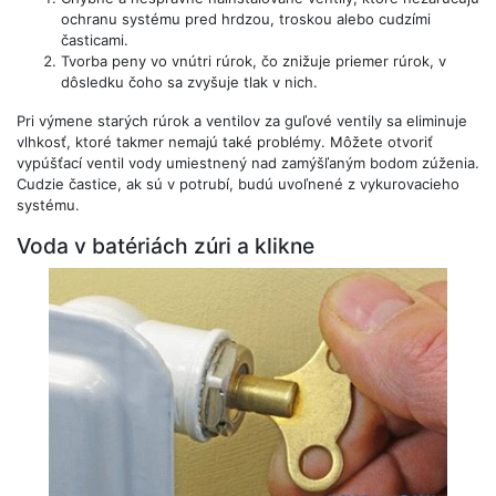
ochranu systému pred hrdzou, troskou alebo cudzími
časticami.
Tvorba peny vo vnútri rúrok, čo znižuje priemer rúrok, v
dôsledku čoho sa zvyšuje tlak v nich.
Pri výmene starých rúrok a ventilov za guľové ventily sa eliminuje
vlhkosť, ktoré takmer nemajú také problémy. Môžete otvoriť
vypúšťací ventil vody umiestnený nad zamýšľaným bodom zúženia.
Cudzie častice, ak sú v potrubí, budú uvoľnené z vykurovacieho
systému.
Voda v batériách zúri a klikne