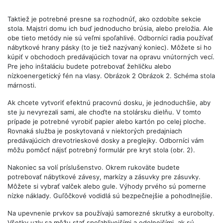
Taktiež je potrebné presne sa rozhodnúť, ako ozdobíte sekcie
stola. Majstri domu ich buď jednoducho brúsia, alebo preložia. Ale
obe tieto metódy nie sú veľmi spoľahlivé. Odborníci radia používať
nábytkové hrany pásky (to je tiež nazývaný koniec). Môžete si ho
kúpiť v obchodoch predávajúcich tovar na opravu vnútorných vecí.
Pre jeho inštaláciu budete potrebovať žehličku alebo
nízkoenergetický fén na vlasy. Obrázok 2 Obrázok 2. Schéma stola
márnosti.
Ak chcete vytvoriť efektnú pracovnú dosku, je jednoduchšie, aby
ste ju nevyrezali sami, ale choďte na stolársku dielňu. V tomto
prípade je potrebné vyrobiť papier alebo kartón po celej ploche.
Rovnaká služba je poskytovaná v niektorých predajniach
predávajúcich drevotrieskové dosky a preglejky. Odborníci vám
môžu pomôcť nájsť potrebný formulár pre kryt stola (obr. 2).
Nakoniec sa volí príslušenstvo. Okrem rukoväte budete
potrebovať nábytkové závesy, markízy a zásuvky pre zásuvky.
Môžete si vybrať valček alebo gule. Výhody prvého sú pomerne
nízke náklady. Guľôčkové vodidlá sú bezpečnejšie a pohodlnejšie.
Na upevnenie prvkov sa používajú samorezné skrutky a eurobolty.
Všetky uzly sa môžu stať spoľahlivejšími a odolnejšími, ak sú