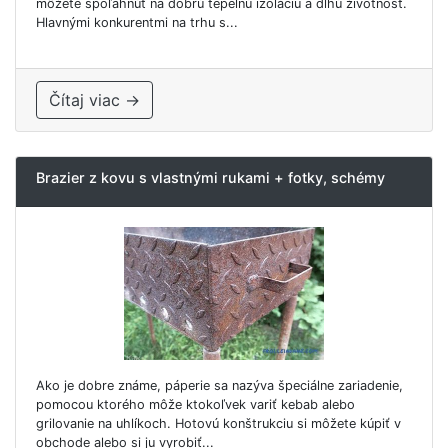
môžete spoľahnúť na dobrú tepelnú izoláciu a dlhú životnosť.
Hlavnými konkurentmi na trhu s...
Čítaj viac →
Brazier z kovu s vlastnými rukami + fotky, schémy
Ako je dobre známe, páperie sa nazýva špeciálne zariadenie,
pomocou ktorého môže ktokoľvek variť kebab alebo
grilovanie na uhlíkoch. Hotovú konštrukciu si môžete kúpiť v
obchode alebo si ju vyrobiť...