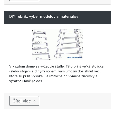
DIY rebrík: výber modelov a materiálov
V každom dome sa vyžaduje štafle. Táto príliš veľká stolička
(alebo stojan) s dlhými nohami vám umožní dosiahnuť veci,
ktoré sú príliš vysoké. Je užitočná pri výmene žiarovky a
výrazne uľahčuje ods...
Čítaj viac →