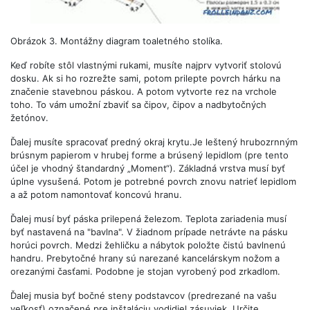
Obrázok 3. Montážny diagram toaletného stolíka.
Keď robíte stôl vlastnými rukami, musíte najprv vytvoriť stolovú
dosku. Ak si ho rozrežte sami, potom prilepte povrch hárku na
značenie stavebnou páskou. A potom vytvorte rez na vrchole
toho. To vám umožní zbaviť sa čipov, čipov a nadbytočných
žetónov.
Ďalej musíte spracovať predný okraj krytu.Je leštený hrubozrnným
brúsnym papierom v hrubej forme a brúsený lepidlom (pre tento
účel je vhodný štandardný „Moment“). Základná vrstva musí byť
úplne vysušená. Potom je potrebné povrch znovu natrieť lepidlom
a až potom namontovať koncovú hranu.
Ďalej musí byť páska prilepená železom. Teplota zariadenia musí
byť nastavená na "bavlna". V žiadnom prípade netrávte na pásku
horúci povrch. Medzi žehličku a nábytok položte čistú bavlnenú
handru. Prebytočné hrany sú narezané kancelárskym nožom a
orezanými časťami. Podobne je stojan vyrobený pod zrkadlom.
Ďalej musia byť bočné steny podstavcov (predrezané na vašu
veľkosť) označené pre inštaláciu vodidiel zásuviek. Určite