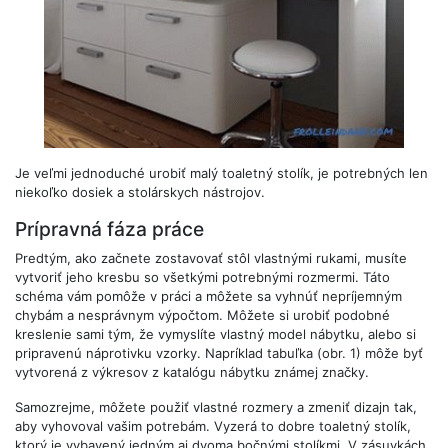
Je veľmi jednoduché urobiť malý toaletný stolík, je potrebných len
niekoľko dosiek a stolárskych nástrojov.
Prípravná fáza práce
Predtým, ako začnete zostavovať stôl vlastnými rukami, musíte
vytvoriť jeho kresbu so všetkými potrebnými rozmermi. Táto
schéma vám pomôže v práci a môžete sa vyhnúť nepríjemným
chybám a nesprávnym výpočtom. Môžete si urobiť podobné
kreslenie sami tým, že vymyslíte vlastný model nábytku, alebo si
pripravenú náprotivku vzorky. Napríklad tabuľka (obr. 1) môže byť
vytvorená z výkresov z katalógu nábytku známej značky.
Samozrejme, môžete použiť vlastné rozmery a zmeniť dizajn tak,
aby vyhovoval vašim potrebám. Vyzerá to dobre toaletný stolík,
ktorý je vybavený jedným aj dvoma bočnými stolíkmi. V zásuvkách,