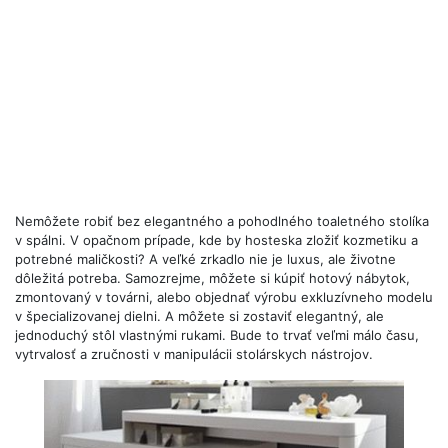
Nemôžete robiť bez elegantného a pohodlného toaletného stolíka
v spálni. V opačnom prípade, kde by hosteska zložiť kozmetiku a
potrebné maličkosti? A veľké zrkadlo nie je luxus, ale životne
dôležitá potreba. Samozrejme, môžete si kúpiť hotový nábytok,
zmontovaný v továrni, alebo objednať výrobu exkluzívneho modelu
v špecializovanej dielni. A môžete si zostaviť elegantný, ale
jednoduchý stôl vlastnými rukami. Bude to trvať veľmi málo času,
vytrvalosť a zručnosti v manipulácii stolárskych nástrojov.