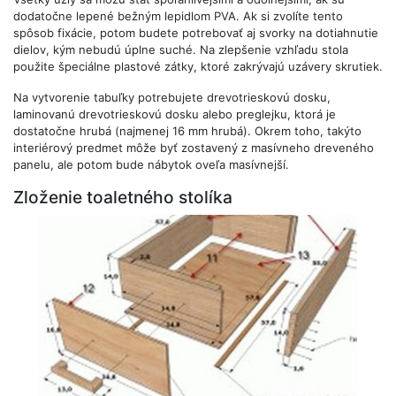
dodatočne lepené bežným lepidlom PVA. Ak si zvolíte tento
spôsob fixácie, potom budete potrebovať aj svorky na dotiahnutie
dielov, kým nebudú úplne suché. Na zlepšenie vzhľadu stola
použite špeciálne plastové zátky, ktoré zakrývajú uzávery skrutiek.
Na vytvorenie tabuľky potrebujete drevotrieskovú dosku,
laminovanú drevotrieskovú dosku alebo preglejku, ktorá je
dostatočne hrubá (najmenej 16 mm hrubá). Okrem toho, takýto
interiérový predmet môže byť zostavený z masívneho dreveného
panelu, ale potom bude nábytok oveľa masívnejší.
Zloženie toaletného stolíka