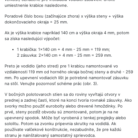
umiestnenie krabice nasledovne.
Poradové číslo boxu (začínajúce zhora) x výška steny + výška
dokončovacieho okraja = 25 mm.
Ak je výška krabice napríklad 140 cm a výška okraja 4 mm, potom
sa získa nasledujúci výpočet:
1 krabička: 1x140 cm + 4 mm - 25 mm = 119 mm;
2 zásuvka: 2x140 cm + 4 mm - 25 mm = 259 mm.
Preto je vodidlo (jeho stred) pre 1 krabicu namontované vo
vzdialenosti 119 mm od horného okraja bočnej steny a druhé - 259
mm. Po upevnení vodiacich líšt je potrebné namontovať zásuvku
na stôl. Venujte pozornosť schéme prác (obr. 3).
V bočných polotovaroch stien sa do roviny vyvŕtajú otvory v
prednej a zadnej časti, ktoré na konci tvoria rovnaké zásuvky. Ako
svorky možno použiť eurobolty alebo drevené hmoždinky. Po
prvé, steny pozdĺž obvodu sú zmontované, potom je na ne
upevnený spodok. Môže byť vyrobená z tenkej preglejky alebo
sololitu. Potom sa zvonku pripevnia skrutky na vodidlá. Ak
používate valčekové konštrukcie, nezabudnite, že pre každú
stranu je nainštalovaný samostatný sprievodca.