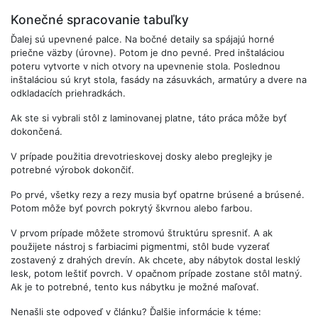
Konečné spracovanie tabuľky
Ďalej sú upevnené palce. Na bočné detaily sa spájajú horné
priečne väzby (úrovne). Potom je dno pevné. Pred inštaláciou
poteru vytvorte v nich otvory na upevnenie stola. Poslednou
inštaláciou sú kryt stola, fasády na zásuvkách, armatúry a dvere na
odkladacích priehradkách.
Ak ste si vybrali stôl z laminovanej platne, táto práca môže byť
dokončená.
V prípade použitia drevotrieskovej dosky alebo preglejky je
potrebné výrobok dokončiť.
Po prvé, všetky rezy a rezy musia byť opatrne brúsené a brúsené.
Potom môže byť povrch pokrytý škvrnou alebo farbou.
V prvom prípade môžete stromovú štruktúru spresniť. A ak
použijete nástroj s farbiacimi pigmentmi, stôl bude vyzerať
zostavený z drahých drevín. Ak chcete, aby nábytok dostal lesklý
lesk, potom leštiť povrch. V opačnom prípade zostane stôl matný.
Ak je to potrebné, tento kus nábytku je možné maľovať.
Nenašli ste odpoveď v článku? Ďalšie informácie k téme: