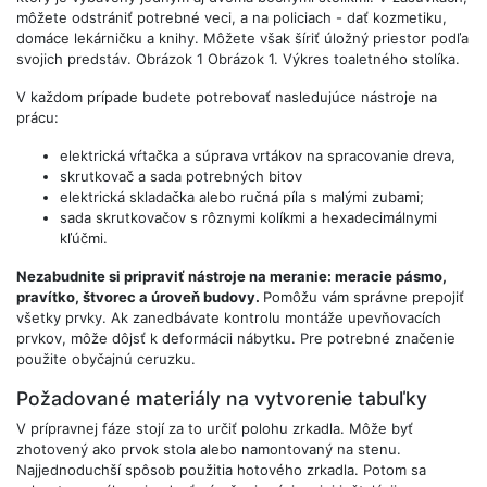
môžete odstrániť potrebné veci, a na policiach - dať kozmetiku,
domáce lekárničku a knihy. Môžete však šíriť úložný priestor podľa
svojich predstáv. Obrázok 1 Obrázok 1. Výkres toaletného stolíka.
V každom prípade budete potrebovať nasledujúce nástroje na
prácu:
elektrická vŕtačka a súprava vrtákov na spracovanie dreva,
skrutkovač a sada potrebných bitov
elektrická skladačka alebo ručná píla s malými zubami;
sada skrutkovačov s rôznymi kolíkmi a hexadecimálnymi
kľúčmi.
Nezabudnite si pripraviť nástroje na meranie: meracie pásmo,
pravítko, štvorec a úroveň budovy.
Pomôžu vám správne prepojiť
všetky prvky. Ak zanedbávate kontrolu montáže upevňovacích
prvkov, môže dôjsť k deformácii nábytku. Pre potrebné značenie
použite obyčajnú ceruzku.
Požadované materiály na vytvorenie tabuľky
V prípravnej fáze stojí za to určiť polohu zrkadla. Môže byť
zhotovený ako prvok stola alebo namontovaný na stenu.
Najjednoduchší spôsob použitia hotového zrkadla. Potom sa