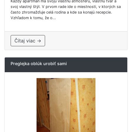
Každý apartmán má svoju vlastnú atmosféru, vlastnú tvár a
svoj vlastný štýl. V prvom rade ide o miestnosti, v ktorých sa
často zhromažďuje celá rodina a kde sa konajú recepcie.
Vzhľadom k tomu, že o...
Čítaj viac →
Preglejka oblúk urobiť sami