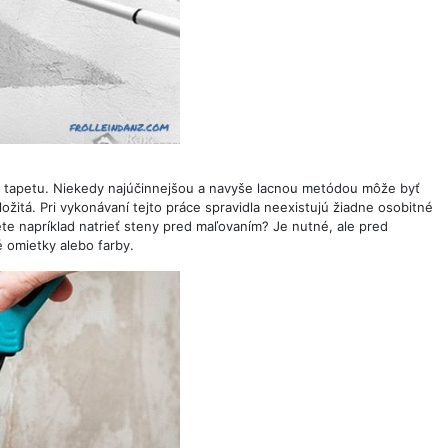
iť tapetu. Niekedy najúčinnejšou a navyše lacnou metódou môže byť
ožitá. Pri vykonávaní tejto práce spravidla neexistujú žiadne osobitné
jete napríklad natrieť steny pred maľovaním? Je nutné, ale pred
 omietky alebo farby.