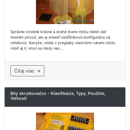
Správne zvolené krásne a drahé dvere môžu nielen dať
dverám pôvod, ale aj zmeniť obdĺžnikovú konfiguráciu na
oblúkovú. Navyše, oblúk z preglejky vlastnými rukami môžu
robiť aj tí, ktorí sa nikdy nes...
Čítaj viac →
Bity skrutkovačov - Klasifikácia, Typy, Použitie,
Veľkosti