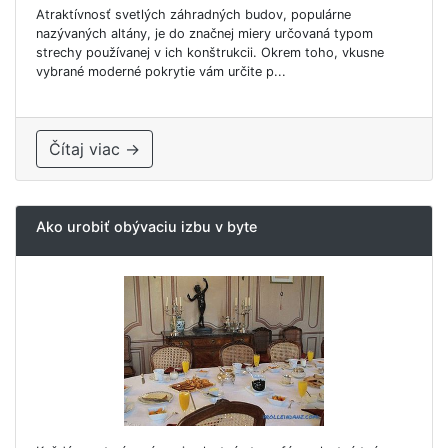
Atraktívnosť svetlých záhradných budov, populárne
nazývaných altány, je do značnej miery určovaná typom
strechy používanej v ich konštrukcii. Okrem toho, vkusne
vybrané moderné pokrytie vám určite p...
Čítaj viac →
Ako urobiť obývaciu izbu v byte