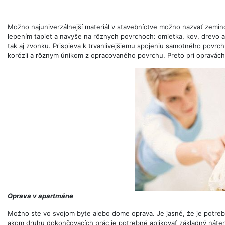
Možno najuniverzálnejší materiál v stavebníctve možno nazvať zemin
lepením tapiet a navyše na rôznych povrchoch: omietka, kov, drevo a 
tak aj zvonku. Prispieva k trvanlivejšiemu spojeniu samotného povrc
korózii a rôznym únikom z opracovaného povrchu. Preto pri opravác
Oprava v apartmáne
Možno ste vo svojom byte alebo dome oprava. Je jasné, že je potrebn
akom druhu dokončovacích prác je potrebné aplikovať základný náter