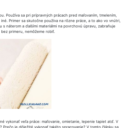
ou. Používa sa pri prípravných prácach pred maľovaním, tmelením,
iné. Primer sa skutočne používa na rôzne práce, a to ako vo vnútri,
hu s náterom a ďalšími materiálmi na povrchovú úpravu, zabraňuje
h bez primeru, nemôžeme robiť.
é vykonať veľa práce: maľovanie, omietanie, lepenie tapiet atď. V
? Prečo je dôležité vykonať takéto spracovanie? V tomto článku sa