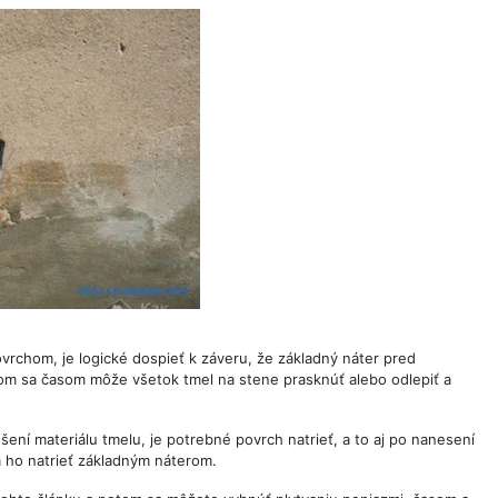
povrchom, je logické dospieť k záveru, že základný náter pred
otom sa časom môže všetok tmel na stene prasknúť alebo odlepiť a
šení materiálu tmelu, je potrebné povrch natrieť, a to aj po nanesení
m ho natrieť základným náterom.