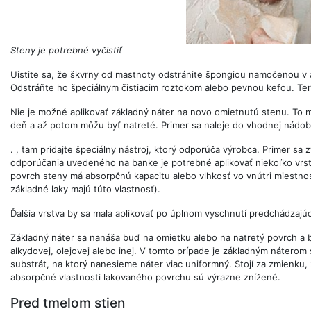
Steny je potrebné vyčistiť
Uistite sa, že škvrny od mastnoty odstránite špongiou namočenou v 
Odstráňte ho špeciálnym čistiacim roztokom alebo pevnou kefou. Te
Nie je možné aplikovať základný náter na novo omietnutú stenu. To 
deň a až potom môžu byť natreté. Primer sa naleje do vhodnej nádo
. , tam pridajte špeciálny nástroj, ktorý odporúča výrobca. Primer sa z
odporúčania uvedeného na banke je potrebné aplikovať niekoľko vrsti
povrch steny má absorpčnú kapacitu alebo vlhkosť vo vnútri miestnos
základné laky majú túto vlastnosť).
Ďalšia vrstva by sa mala aplikovať po úplnom vyschnutí predchádzajúc
Základný náter sa nanáša buď na omietku alebo na natretý povrch a be
alkydovej, olejovej alebo inej. V tomto prípade je základným náterom 
substrát, na ktorý nanesieme náter viac uniformný. Stojí za zmienku
absorpčné vlastnosti lakovaného povrchu sú výrazne znížené.
Pred tmelom stien