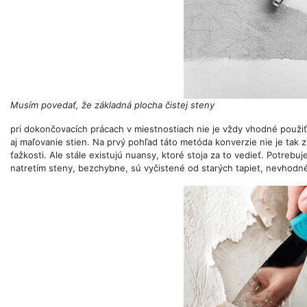
Musím povedať, že základná plocha čistej steny
pri dokončovacích prácach v miestnostiach nie je vždy vhodné použ
aj maľovanie stien. Na prvý pohľad táto metóda konverzie nie je tak zl
ťažkosti. Ale stále existujú nuansy, ktoré stoja za to vedieť. Potrebu
natretím steny, bezchybne, sú vyčistené od starých tapiet, nevhodné