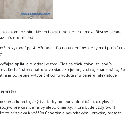
alkalickom roztoku. Nenechávajte na stene a tmavé škvrny plesne.
raz môžete primed.
možno vykonať po 4 týždňoch. Po napustení by steny mali prejsť cez
by
vyčajne aplikuje v jednej vrstve. Tiež sa však stáva, že podľa
ev. Keď sú steny natreté vo viac ako jednej vrstve, znamená to, že
ti a je potrebné vytvoriť vhodnú vodotesnú bariéru (akrylátové
ej vrstvy.
z ohľadu na to, aký typ farby bol: na vodnej báze, akrylovej,
spojivo pre častice farby alebo omietky, ktorá bude vždy tvoriť
, že to prispieva k väčším úsporám a povrchovým úpravám, pretože