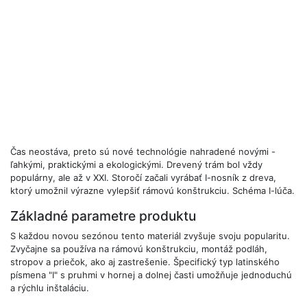
Čas neostáva, preto sú nové technológie nahradené novými -
ľahkými, praktickými a ekologickými. Drevený trám bol vždy
populárny, ale až v XXI. Storočí začali vyrábať I-nosník z dreva,
ktorý umožnil výrazne vylepšiť rámovú konštrukciu. Schéma I-lúča.
Základné parametre produktu
S každou novou sezónou tento materiál zvyšuje svoju popularitu.
Zvyčajne sa používa na rámovú konštrukciu, montáž podláh,
stropov a priečok, ako aj zastrešenie. Špecifický typ latinského
písmena "I" s pruhmi v hornej a dolnej časti umožňuje jednoduchú
a rýchlu inštaláciu.