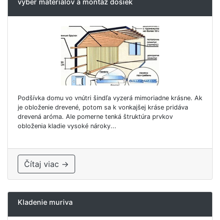
výber materiálov a montáž dosiek
Podšívka domu vo vnútri šindľa vyzerá mimoriadne krásne. Ak
je obloženie drevené, potom sa k vonkajšej kráse pridáva
drevená aróma. Ale pomerne tenká štruktúra prvkov
obloženia kladie vysoké nároky...
Čítaj viac →
Kladenie muriva