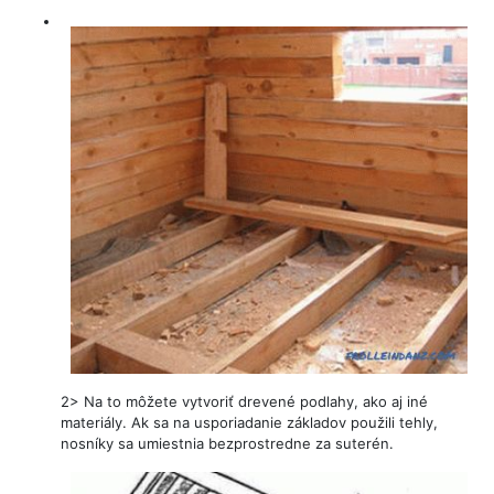
2> Na to môžete vytvoriť drevené podlahy, ako aj iné
materiály. Ak sa na usporiadanie základov použili tehly,
nosníky sa umiestnia bezprostredne za suterén.