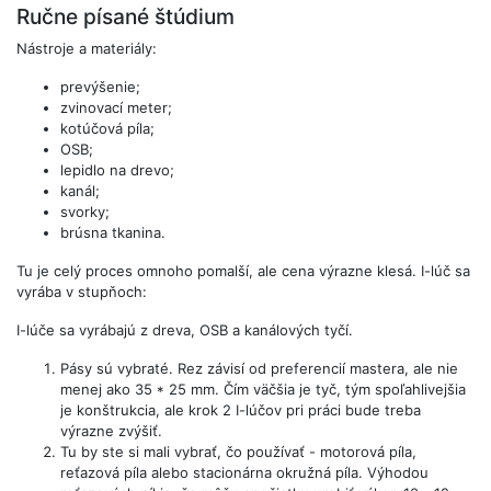
Ručne písané štúdium
Nástroje a materiály:
prevýšenie;
zvinovací meter;
kotúčová píla;
OSB;
lepidlo na drevo;
kanál;
svorky;
brúsna tkanina.
Tu je celý proces omnoho pomalší, ale cena výrazne klesá. I-lúč sa
vyrába v stupňoch:
I-lúče sa vyrábajú z dreva, OSB a kanálových tyčí.
Pásy sú vybraté. Rez závisí od preferencií mastera, ale nie
menej ako 35 * 25 mm. Čím väčšia je tyč, tým spoľahlivejšia
je konštrukcia, ale krok 2 I-lúčov pri práci bude treba
výrazne zvýšiť.
Tu by ste si mali vybrať, čo používať - ​​motorová píla,
reťazová píla alebo stacionárna okružná píla. Výhodou