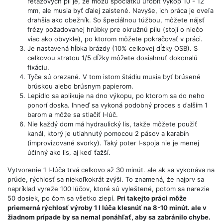
reťazových píl je, že môžu spočiatku urobiť výkop 10 - 12
mm, ale musia byť ďalej zaistené. Navyše, ich práca je oveľa
drahšia ako obežník. So špeciálnou túžbou, môžete nájsť
frézy požadovanej hrúbky pre okružnú pílu (stojí o niečo
viac ako obvykle), po ktorom môžete pokračovať v práci.
Je nastavená hĺbka brázdy (10% celkovej dĺžky OSB). S
celkovou stratou 1/5 dĺžky môžete dosiahnuť dokonalú
fixáciu.
Tyče sú orezané. V tom istom štádiu musia byť brúsené
brúskou alebo brúsnym papierom.
Lepidlo sa aplikuje na dno výkopu, po ktorom sa do neho
ponorí doska. Ihneď sa vykoná podobný proces s ďalším 1
barom a môže sa stlačiť I-lúč.
Nie každý dom má hydraulický lis, takže môžete použiť
kanál, ktorý je utiahnutý pomocou 2 pásov a karabín
(improvizované svorky). Taký poter I-spoja nie je menej
účinný ako lis, aj keď ťažší.
Vytvorenie 1 I-lúča trvá celkovo až 30 minút. ale ak sa vykonáva na
prúde, rýchlosť sa niekoľkokrát zvýši. To znamená, že najprv sa
napríklad vyreže 100 lúčov, ktoré sú vyleštené, potom sa narezie
50 dosiek, po čom sa všetko zlepí.
Pri takejto práci môže
priemerná rýchlosť výroby 1 I lúča klesnúť na 8-10 minút. ale v
žiadnom prípade by sa nemal ponáhľať, aby sa zabránilo chybe.