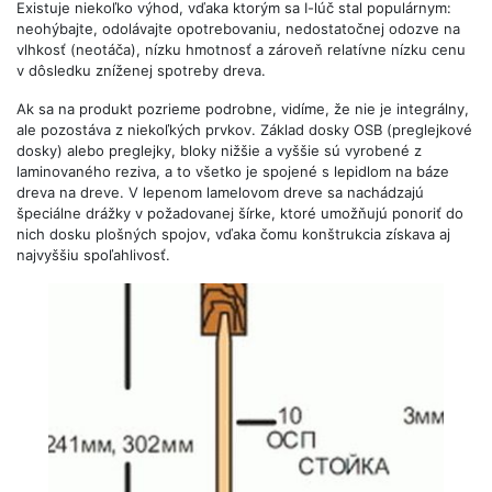
Existuje niekoľko výhod, vďaka ktorým sa I-lúč stal populárnym:
neohýbajte, odolávajte opotrebovaniu, nedostatočnej odozve na
vlhkosť (neotáča), nízku hmotnosť a zároveň relatívne nízku cenu
v dôsledku zníženej spotreby dreva.
Ak sa na produkt pozrieme podrobne, vidíme, že nie je integrálny,
ale pozostáva z niekoľkých prvkov. Základ dosky OSB (preglejkové
dosky) alebo preglejky, bloky nižšie a vyššie sú vyrobené z
laminovaného reziva, a to všetko je spojené s lepidlom na báze
dreva na dreve. V lepenom lamelovom dreve sa nachádzajú
špeciálne drážky v požadovanej šírke, ktoré umožňujú ponoriť do
nich dosku plošných spojov, vďaka čomu konštrukcia získava aj
najvyššiu spoľahlivosť.