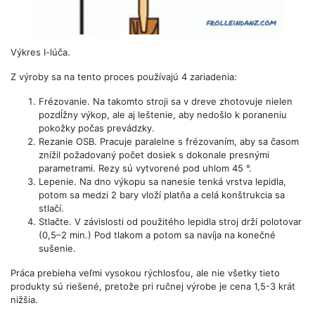
Výkres I-lúča.
Z výroby sa na tento proces používajú 4 zariadenia:
Frézovanie. Na takomto stroji sa v dreve zhotovuje nielen
pozdĺžny výkop, ale aj leštenie, aby nedošlo k poraneniu
pokožky počas prevádzky.
Rezanie OSB. Pracuje paralelne s frézovaním, aby sa časom
znížil požadovaný počet dosiek s dokonale presnými
parametrami. Rezy sú vytvorené pod uhlom 45 °.
Lepenie. Na dno výkopu sa nanesie tenká vrstva lepidla,
potom sa medzi 2 bary vloží platňa a celá konštrukcia sa
stlačí.
Stlačte. V závislosti od použitého lepidla stroj drží polotovar
(0,5–2 min.) Pod tlakom a potom sa navíja na konečné
sušenie.
Práca prebieha veľmi vysokou rýchlosťou, ale nie všetky tieto
produkty sú riešené, pretože pri ručnej výrobe je cena 1,5-3 krát
nižšia.