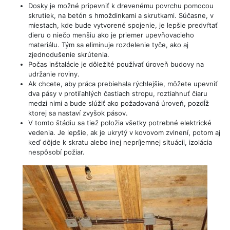
Dosky je možné pripevniť k drevenému povrchu pomocou
skrutiek, na betón s hmoždinkami a skrutkami. Súčasne, v
miestach, kde bude vytvorené spojenie, je lepšie predvŕtať
dieru o niečo menšiu ako je priemer upevňovacieho
materiálu. Tým sa eliminuje rozdelenie tyče, ako aj
zjednodušenie skrútenia.
Počas inštalácie je dôležité používať úroveň budovy na
udržanie roviny.
Ak chcete, aby práca prebiehala rýchlejšie, môžete upevniť
dva pásy v protiľahlých častiach stropu, roztiahnuť čiaru
medzi nimi a bude slúžiť ako požadovaná úroveň, pozdĺž
ktorej sa nastaví zvyšok pásov.
V tomto štádiu sa tiež položia všetky potrebné elektrické
vedenia. Je lepšie, ak je ukrytý v kovovom zvlnení, potom aj
keď dôjde k skratu alebo inej nepríjemnej situácii, izolácia
nespôsobí požiar.