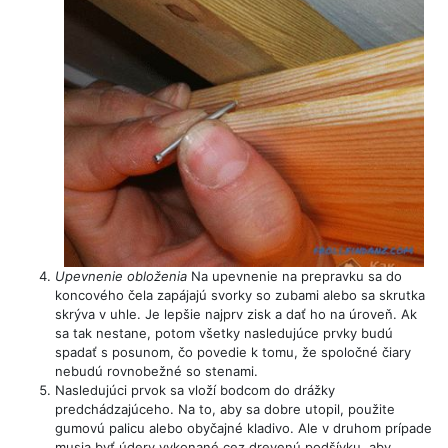
Upevnenie obloženia
Na upevnenie na prepravku sa do
koncového čela zapájajú svorky so zubami alebo sa skrutka
skrýva v uhle. Je lepšie najprv zisk a dať ho na úroveň. Ak
sa tak nestane, potom všetky nasledujúce prvky budú
spadať s posunom, čo povedie k tomu, že spoločné čiary
nebudú rovnobežné so stenami.
Nasledujúci prvok sa vloží bodcom do drážky
predchádzajúceho. Na to, aby sa dobre utopil, použite
gumovú palicu alebo obyčajné kladivo. Ale v druhom prípade
musia byť údery vykonané cez drevenú podšívku, aby