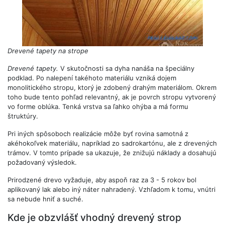
Drevené tapety na strope
Drevené tapety.
V skutočnosti sa dyha nanáša na špeciálny
podklad. Po nalepení takéhoto materiálu vzniká dojem
monolitického stropu, ktorý je zdobený drahým materiálom. Okrem
toho bude tento pohľad relevantný, ak je povrch stropu vytvorený
vo forme oblúka. Tenká vrstva sa ľahko ohýba a má formu
štruktúry.
Pri iných spôsoboch realizácie môže byť rovina samotná z
akéhokoľvek materiálu, napríklad zo sadrokartónu, ale z drevených
trámov. V tomto prípade sa ukazuje, že znižujú náklady a dosahujú
požadovaný výsledok.
Prirodzené drevo vyžaduje, aby aspoň raz za 3 - 5 rokov bol
aplikovaný lak alebo iný náter nahradený. Vzhľadom k tomu, vnútri
sa nebude hniť a suché.
Kde je obzvlášť vhodný drevený strop