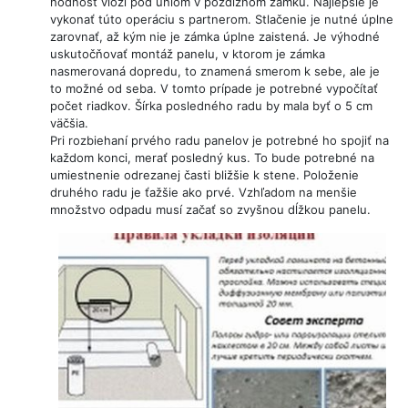
hodnosť vloží pod uhlom v pozdĺžnom zámku. Najlepšie je
vykonať túto operáciu s partnerom. Stlačenie je nutné úplne
zarovnať, až kým nie je zámka úplne zaistená. Je výhodné
uskutočňovať montáž panelu, v ktorom je zámka
nasmerovaná dopredu, to znamená smerom k sebe, ale je
to možné od seba. V tomto prípade je potrebné vypočítať
počet riadkov. Šírka posledného radu by mala byť o 5 cm
väčšia.
Pri rozbiehaní prvého radu panelov je potrebné ho spojiť na
každom konci, merať posledný kus. To bude potrebné na
umiestnenie odrezanej časti bližšie k stene. Položenie
druhého radu je ťažšie ako prvé. Vzhľadom na menšie
množstvo odpadu musí začať so zvyšnou dĺžkou panelu.