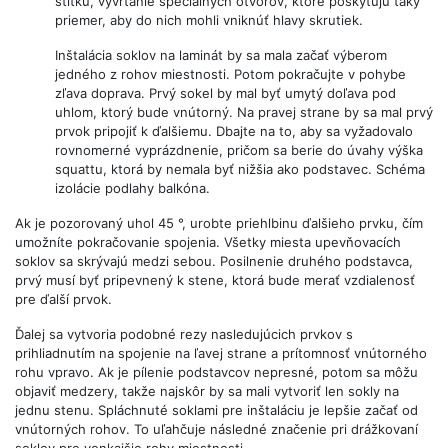
štítku, vyvŕtanie špeciálnych otvorov, ktoré poskytujú taký
priemer, aby do nich mohli vniknúť hlavy skrutiek.
Inštalácia soklov na laminát by sa mala začať výberom
jedného z rohov miestnosti. Potom pokračujte v pohybe
zľava doprava. Prvý sokel by mal byť umytý doľava pod
uhlom, ktorý bude vnútorný. Na pravej strane by sa mal prvý
prvok pripojiť k ďalšiemu. Dbajte na to, aby sa vyžadovalo
rovnomerné vyprázdnenie, pričom sa berie do úvahy výška
squattu, ktorá by nemala byť nižšia ako podstavec. Schéma
izolácie podlahy balkóna.
Ak je pozorovaný uhol 45 °, urobte priehlbinu ďalšieho prvku, čím
umožníte pokračovanie spojenia. Všetky miesta upevňovacích
soklov sa skrývajú medzi sebou. Posilnenie druhého podstavca,
prvý musí byť pripevnený k stene, ktorá bude merať vzdialenosť
pre ďalší prvok.
Ďalej sa vytvoria podobné rezy nasledujúcich prvkov s
prihliadnutím na spojenie na ľavej strane a prítomnosť vnútorného
rohu vpravo. Ak je pílenie podstavcov nepresné, potom sa môžu
objaviť medzery, takže najskôr by sa mali vytvoriť len sokly na
jednu stenu. Spláchnuté soklami pre inštaláciu je lepšie začať od
vnútorných rohov. To uľahčuje následné značenie pri drážkovaní
soklov pre vonkajšie rohy miestnosti.