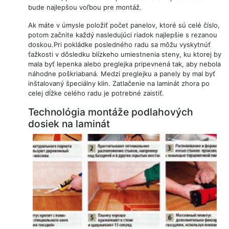
bude najlepšou voľbou pre montáž.
Ak máte v úmysle položiť počet panelov, ktoré sú celé číslo,
potom začnite každý nasledujúci riadok najlepšie s rezanou
doskou.Pri pokládke posledného radu sa môžu vyskytnúť
ťažkosti v dôsledku blízkeho umiestnenia steny, ku ktorej by
mala byť lepenka alebo preglejka pripevnená tak, aby nebola
náhodne poškriabaná. Medzi preglejku a panely by mal byť
inštalovaný špeciálny klin. Zatlačenie na laminát zhora po
celej dĺžke celého radu je potrebné zaistiť.
Technológia montáže podlahových
dosiek na laminát