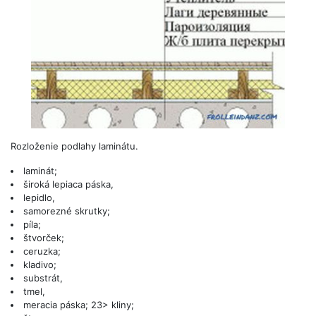
Rozloženie podlahy laminátu.
laminát;
široká lepiaca páska,
lepidlo,
samorezné skrutky;
píla;
štvorček;
ceruzka;
kladivo;
substrát,
tmel,
meracia páska; 23> kliny;