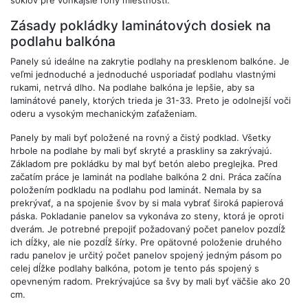
Zásady pokládky laminátových dosiek na
podlahu balkóna
Panely sú ideálne na zakrytie podlahy na presklenom balkóne. Je
veľmi jednoduché a jednoduché usporiadať podlahu vlastnými
rukami, netrvá dlho. Na podlahe balkóna je lepšie, aby sa
laminátové panely, ktorých trieda je 31-33. Preto je odolnejší voči
oderu a vysokým mechanickým zaťaženiam.
Panely by mali byť položené na rovný a čistý podklad. Všetky
hrbole na podlahe by mali byť skryté a praskliny sa zakrývajú.
Základom pre pokládku by mal byť betón alebo preglejka. Pred
začatím práce je laminát na podlahe balkóna 2 dni. Práca začína
položením podkladu na podlahu pod laminát. Nemala by sa
prekrývať, a na spojenie švov by si mala vybrať široká papierová
páska. Pokladanie panelov sa vykonáva zo steny, ktorá je oproti
dverám. Je potrebné prepojiť požadovaný počet panelov pozdĺž
ich dĺžky, ale nie pozdĺž šírky. Pre opätovné položenie druhého
radu panelov je určitý počet panelov spojený jedným pásom po
celej dĺžke podlahy balkóna, potom je tento pás spojený s
opevneným radom. Prekrývajúce sa švy by mali byť väčšie ako 20
cm.