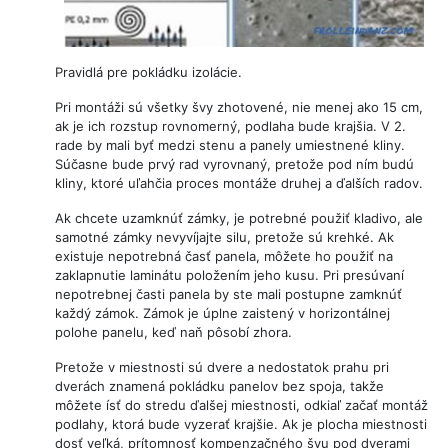
Pravidlá pre pokládku izolácie.
Pri montáži sú všetky švy zhotovené, nie menej ako 15 cm,
ak je ich rozstup rovnomerný, podlaha bude krajšia. V 2.
rade by mali byť medzi stenu a panely umiestnené kliny.
Súčasne bude prvý rad vyrovnaný, pretože pod ním budú
kliny, ktoré uľahčia proces montáže druhej a ďalších radov.
Ak chcete uzamknúť zámky, je potrebné použiť kladivo, ale
samotné zámky nevyvíjajte silu, pretože sú krehké. Ak
existuje nepotrebná časť panela, môžete ho použiť na
zaklapnutie laminátu položením jeho kusu. Pri presúvaní
nepotrebnej časti panela by ste mali postupne zamknúť
každý zámok. Zámok je úplne zaistený v horizontálnej
polohe panelu, keď naň pôsobí zhora.
Pretože v miestnosti sú dvere a nedostatok prahu pri
dverách znamená pokládku panelov bez spoja, takže
môžete ísť do stredu ďalšej miestnosti, odkiaľ začať montáž
podlahy, ktorá bude vyzerať krajšie. Ak je plocha miestnosti
dosť veľká, prítomnosť kompenzačného švu pod dverami