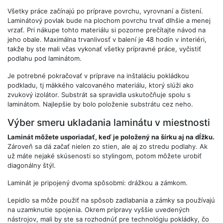
Všetky práce začínajú po príprave povrchu, vyrovnaní a čistení.
Laminátový povlak bude na plochom povrchu trvať dlhšie a menej
vrzať. Pri nákupe tohto materiálu si pozorne prečítajte návod na
jeho obale. Maximálna trvanlivosť v balení je 48 hodín v interiéri,
takže by ste mali včas vykonať všetky prípravné práce, vyčistiť
podlahu pod laminátom.
Je potrebné pokračovať v príprave na inštaláciu pokládkou
podkladu, tj mäkkého valcovaného materiálu, ktorý slúži ako
zvukový izolátor. Substrát sa spravidla uskutočňuje spolu s
laminátom. Najlepšie by bolo položenie substrátu cez neho.
Výber smeru ukladania laminátu v miestnosti
Laminát môžete usporiadať, keď je položený na šírku aj na dĺžku.
Zároveň sa dá začať nielen zo stien, ale aj zo stredu podlahy. Ak
už máte nejaké skúsenosti so stylingom, potom môžete urobiť
diagonálny štýl.
Laminát je pripojený dvoma spôsobmi: drážkou a zámkom.
Lepidlo sa môže použiť na spôsob zadlabania a zámky sa používajú
na uzamknutie spojenia. Okrem prípravy vyššie uvedených
nástrojov, mali by ste sa rozhodnúť pre technológiu pokládky, čo