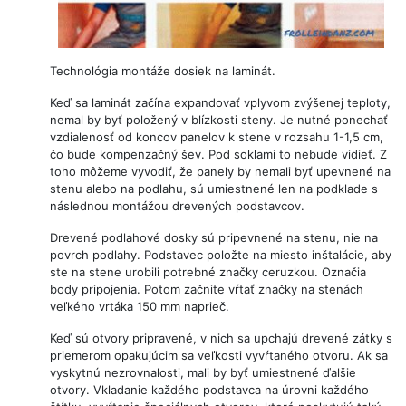
Technológia montáže dosiek na laminát.
Keď sa laminát začína expandovať vplyvom zvýšenej teploty,
nemal by byť položený v blízkosti steny. Je nutné ponechať
vzdialenosť od koncov panelov k stene v rozsahu 1-1,5 cm,
čo bude kompenzačný šev. Pod soklami to nebude vidieť. Z
toho môžeme vyvodiť, že panely by nemali byť upevnené na
stenu alebo na podlahu, sú umiestnené len na podklade s
následnou montážou drevených podstavcov.
Drevené podlahové dosky sú pripevnené na stenu, nie na
povrch podlahy. Podstavec položte na miesto inštalácie, aby
ste na stene urobili potrebné značky ceruzkou. Označia
body pripojenia. Potom začnite vŕtať značky na stenách
veľkého vrtáka 150 mm naprieč.
Keď sú otvory pripravené, v nich sa upchajú drevené zátky s
priemerom opakujúcim sa veľkosti vyvŕtaného otvoru. Ak sa
vyskytnú nezrovnalosti, mali by byť umiestnené ďalšie
otvory. Vkladanie každého podstavca na úrovni každého