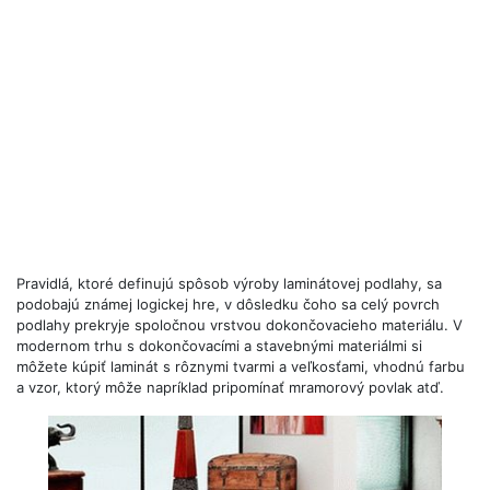
Pravidlá, ktoré definujú spôsob výroby laminátovej podlahy, sa
podobajú známej logickej hre, v dôsledku čoho sa celý povrch
podlahy prekryje spoločnou vrstvou dokončovacieho materiálu. V
modernom trhu s dokončovacími a stavebnými materiálmi si
môžete kúpiť laminát s rôznymi tvarmi a veľkosťami, vhodnú farbu
a vzor, ​​ktorý môže napríklad pripomínať mramorový povlak atď.