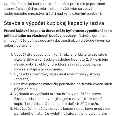
vypočítať kubickú kapacitu tak, že počas práce nie je potrebné
kupovať chýbajúci materiál alebo po výstavbe sa zbaviť
nadbytočného množstva, trúchli nad vynaloženými peniazmi.
Stavba a výpočet kubickej kapacity reziva
Presná kubická kapacita dreva môže byť presne vypočítaná len s
prihliadnutím na vlastnosti budúcej budovy
. Najmä algoritmus
činností môže byť nasledovný (vlastnosti okien a otvorov dverí sa
neberú do úvahy):
Vypočítajte obvod stien konštrukcie, pridajte ukazovatele
dĺžky a šírky a vynásobte výslednú hodnotu 2. Ak existujú
ďalšie prvky štruktúry, pre ktoré sa drevo používa, sa
navyše sčítajú a jeho rozmery.
Vynásobte obvodový index indikátorom výšky stropu
(podlaha).
Približne polovica materiálu použitého na stavbu dvoch stien
pôjde do štítu.
Výsledok sa vynásobí mierou hrúbky použitého dreva.
Získané údaje zodpovedajú objemu dreva, ktoré sa má
kúpiť. Tieto údaje sú doplnené o ďalších 20% maržu.
Na výpočet množstva dreva v kusoch sa celkové množstvo
potrebného materiálu vydelí indikátorom jeho objemu ako