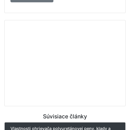
Súvisiace články
Vlastnosti ohrievača polyuretánovej peny, klady a