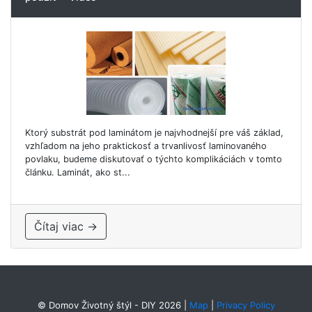
Ktorý substrát pod laminátom je najvhodnejší pre váš základ,
vzhľadom na jeho praktickosť a trvanlivosť laminovaného
povlaku, budeme diskutovať o týchto komplikáciách v tomto
článku. Laminát, ako st...
Čítaj viac →
© Domov Životný štýl - DIY 2026
|
Map
|
Privacy Policy