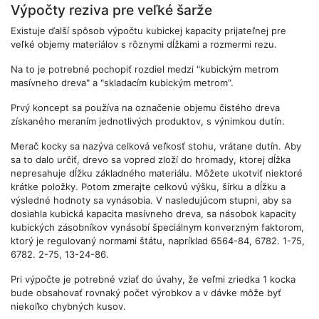
Výpočty reziva pre veľké šarže
Existuje ďalší spôsob výpočtu kubickej kapacity prijateľnej pre
veľké objemy materiálov s rôznymi dĺžkami a rozmermi rezu.
Na to je potrebné pochopiť rozdiel medzi "kubickým metrom
masívneho dreva" a "skladacím kubickým metrom".
Prvý koncept sa používa na označenie objemu čistého dreva
získaného meraním jednotlivých produktov, s výnimkou dutín.
Merač kocky sa nazýva celková veľkosť stohu, vrátane dutín. Aby
sa to dalo určiť, drevo sa vopred zloží do hromady, ktorej dĺžka
nepresahuje dĺžku základného materiálu. Môžete ukotviť niektoré
krátke položky. Potom zmerajte celkovú výšku, šírku a dĺžku a
výsledné hodnoty sa vynásobia. V nasledujúcom stupni, aby sa
dosiahla kubická kapacita masívneho dreva, sa násobok kapacity
kubických zásobníkov vynásobí špeciálnym konverzným faktorom,
ktorý je regulovaný normami štátu, napríklad 6564-84, 6782. 1-75,
6782. 2-75, 13-24-86.
Pri výpočte je potrebné vziať do úvahy, že veľmi zriedka 1 kocka
bude obsahovať rovnaký počet výrobkov a v dávke môže byť
niekoľko chybných kusov.