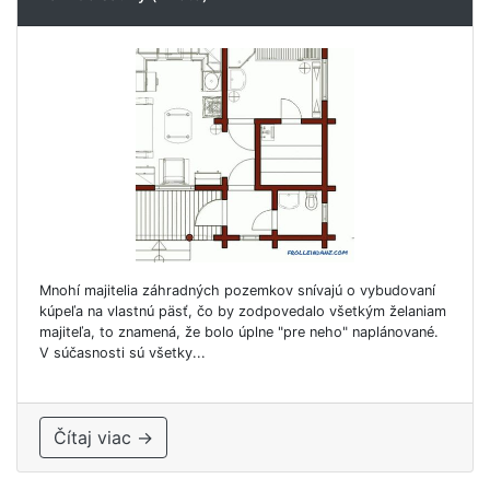
Mnohí majitelia záhradných pozemkov snívajú o vybudovaní
kúpeľa na vlastnú päsť, čo by zodpovedalo všetkým želaniam
majiteľa, to znamená, že bolo úplne "pre neho" naplánované.
V súčasnosti sú všetky...
Čítaj viac →