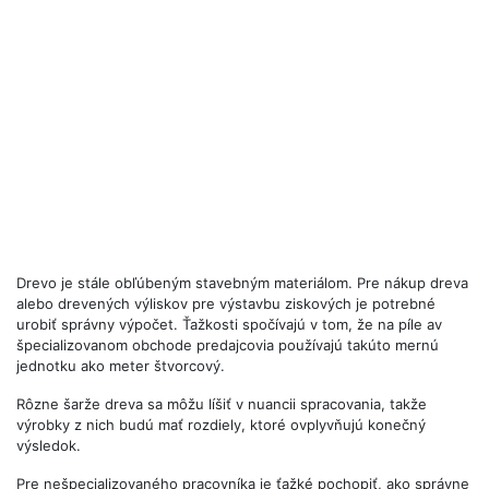
Drevo je stále obľúbeným stavebným materiálom. Pre nákup dreva
alebo drevených výliskov pre výstavbu ziskových je potrebné
urobiť správny výpočet. Ťažkosti spočívajú v tom, že na píle av
špecializovanom obchode predajcovia používajú takúto mernú
jednotku ako meter štvorcový.
Rôzne šarže dreva sa môžu líšiť v nuancii spracovania, takže
výrobky z nich budú mať rozdiely, ktoré ovplyvňujú konečný
výsledok.
Pre nešpecializovaného pracovníka je ťažké pochopiť, ako správne