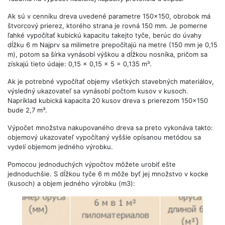
Ak sú v cenníku dreva uvedené parametre 150x150, obrobok má
štvorcový prierez, ktorého strana je rovná 150 mm. Je pomerne
ľahké vypočítať kubickú kapacitu takejto tyče, berúc do úvahy
dĺžku 6 m Najprv sa milimetre prepočítajú na metre (150 mm je 0,15
m), potom sa šírka vynásobí výškou a dĺžkou nosníka, pričom sa
získajú tieto údaje: 0,15 x 0,15 x 5 = 0,135 m³.
Ak je potrebné vypočítať objemy všetkých stavebných materiálov,
výsledný ukazovateľ sa vynásobí počtom kusov v kusoch.
Napríklad kubická kapacita 20 kusov dreva s prierezom 150x150
bude 2,7 m³.
Výpočet množstva nakupovaného dreva sa preto vykonáva takto:
objemový ukazovateľ vypočítaný vyššie opísanou metódou sa
vydelí objemom jedného výrobku.
Pomocou jednoduchých výpočtov môžete urobiť ešte
jednoduchšie. S dĺžkou tyče 6 m môže byť jej množstvo v kocke
(kusoch) a objem jedného výrobku (m3):