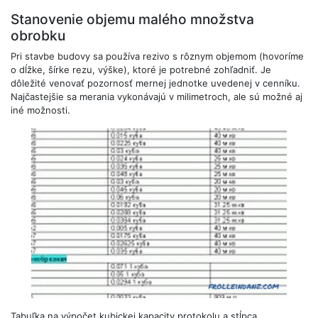
Stanovenie objemu malého množstva
obrobku
Pri stavbe budovy sa používa rezivo s rôznym objemom (hovoríme
o dĺžke, šírke rezu, výške), ktoré je potrebné zohľadniť. Je
dôležité venovať pozornosť mernej jednotke uvedenej v cenníku.
Najčastejšie sa merania vykonávajú v milimetroch, ale sú možné aj
iné možnosti.
Tabuľka na výpočet kubickej kapacity protokolu a stĺpca.