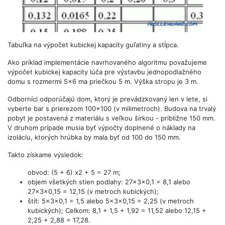
Tabuľka na výpočet kubickej kapacity guľatiny a stĺpca.
Ako príklad implementácie navrhovaného algoritmu považujeme
výpočet kubickej kapacity lúča pre výstavbu jednopodlažného
domu s rozmermi 5x6 ma priečkou 5 m. Výška stropu je 3 m.
Odborníci odporúčajú dom, ktorý je prevádzkovaný len v lete, si
vyberte bar s prierezom 100x100 (v milimetroch). Budova na trvalý
pobyt je postavená z materiálu s veľkou šírkou - približne 150 mm.
V druhom prípade musia byť výpočty doplnené o náklady na
izoláciu, ktorých hrúbka by mala byť od 100 do 150 mm.
Takto získame výsledok:
obvod: (5 + 6) x2 + 5 = 27 m;
objem všetkých stien podlahy: 27x3x0,1 = 8,1 alebo
27x3x0,15 = 12,15 (v metroch kubických);
štít: 5x3x0,1 = 1,5 alebo 5x3x0,15 = 2,25 (v metroch
kubických); Celkom: 8,1 + 1,5 + 1,92 = 11,52 alebo 12,15 +
2,25 + 2,88 = 17,28.