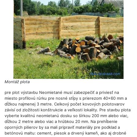
Montáž plota
pre plot výstavbu Neomietané musí zabezpečiť a priviesť na
miesto profilovú rúrku pre nosné stĺpy s prierezom 40x60 mm a
dĺžkou najmenej 3 metre. Celkový počet kovových polotovarov
závisí od zložitosti konštrukcie a veľkosti lokality. Pre stavbu plota
vyberte kvalitnú neomietanú dosku so šírkou 200 mm alebo viac,
dĺžkou 2 metre alebo viac a hrúbkou 20 mm. Na prehĺbenie
oporných pilierov by sa mali pripraviť materiály pre podklad a
betónovú maltu: cement, piesok a drvený kameň, ako aj drobné