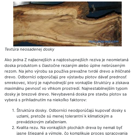
Textúra neosadenej dosky
Ako jedna Z najlacnejších a najdostupnejších reziva je neomietaná
doska produktom s čiastočne rezaným alebo úplne nebrúseným
rezom. Na jeho výrobu sa používa prevažne tvrdé drevo a ihličnaté
drevo. Odborníci odporúčajú pre výstavbu plotov dávať prednosť
smrekovec, ktorý je najvhodnejší pre vonkajšie štruktúry a získava
maximálnu pevnosť vo vlhkom prostredí. Najnestabilnejším typom
dosky je brezové drevo. Nevybavená doska pre stavbu plotov sa
vyberá s prihliadnutím na niekoľko faktorov:
Štruktúra dosky. Odborníci neodporúčajú kupovať dosky s
uzlami, pretože sú menej tolerantní k klimatickým a
prevádzkovým zaťaženiam.
Kvalita rezu. Na vonkajších plochách dreva by nemali byť
jasne štiepané a výmole, čo komplikuje proces spracovania