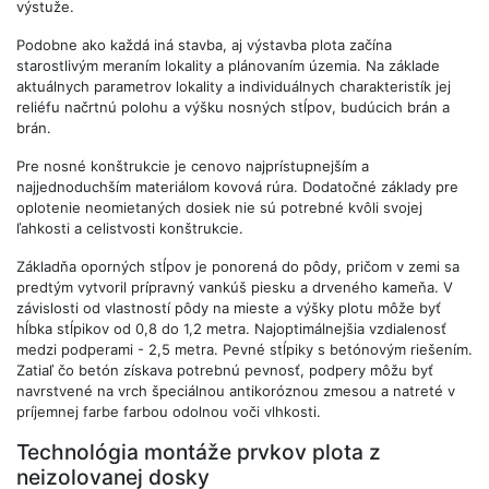
výstuže.
Podobne ako každá iná stavba, aj výstavba plota začína
starostlivým meraním lokality a plánovaním územia. Na základe
aktuálnych parametrov lokality a individuálnych charakteristík jej
reliéfu načrtnú polohu a výšku nosných stĺpov, budúcich brán a
brán.
Pre nosné konštrukcie je cenovo najprístupnejším a
najjednoduchším materiálom kovová rúra. Dodatočné základy pre
oplotenie neomietaných dosiek nie sú potrebné kvôli svojej
ľahkosti a celistvosti konštrukcie.
Základňa oporných stĺpov je ponorená do pôdy, pričom v zemi sa
predtým vytvoril prípravný vankúš piesku a drveného kameňa. V
závislosti od vlastností pôdy na mieste a výšky plotu môže byť
hĺbka stĺpikov od 0,8 do 1,2 metra. Najoptimálnejšia vzdialenosť
medzi podperami - 2,5 metra. Pevné stĺpiky s betónovým riešením.
Zatiaľ čo betón získava potrebnú pevnosť, podpery môžu byť
navrstvené na vrch špeciálnou antikoróznou zmesou a natreté v
príjemnej farbe farbou odolnou voči vlhkosti.
Technológia montáže prvkov plota z
neizolovanej dosky