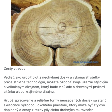
Cesty z rezov
Vedieť, ako urobiť plot z neohybnej dosky a vykonávať všetky
práce striktne technológiu, môžete ozdobiť svoje územie štýlovým
a veľkolepým dizajnom, ktorý bude v súlade s drevenými prvkami
altánku alebo krajinného dizajnu.
Hrubé spracovanie a reliéfne formy neosadených dosiek sa stanú
skutočnou výzdobou okolitého priestoru, ktorý môže byť štýlovo
doplnený o cesty z rezov píly alebo drobných murovacích