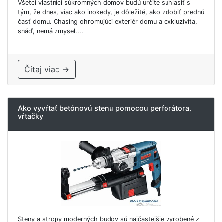
Všetci vlastníci súkromných domov budú určite súhlasiť s
tým, že dnes, viac ako inokedy, je dôležité, ako zdobiť prednú
časť domu. Chasing ohromujúci exteriér domu a exkluzivita,
snáď, nemá zmysel....
Čítaj viac →
Ako vyvŕtať betónovú stenu pomocou perforátora,
vŕtačky
Steny a stropy moderných budov sú najčastejšie vyrobené z