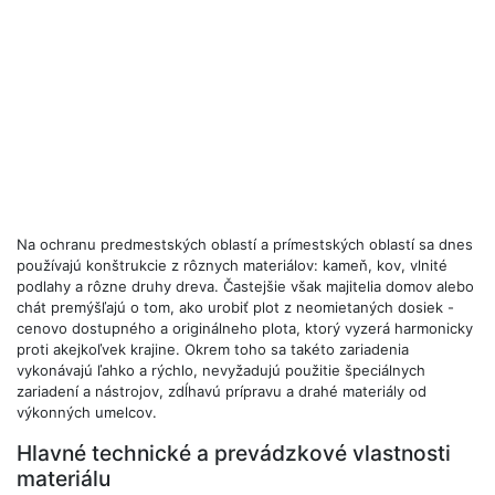
Na ochranu predmestských oblastí a prímestských oblastí sa dnes
používajú konštrukcie z rôznych materiálov: kameň, kov, vlnité
podlahy a rôzne druhy dreva. Častejšie však majitelia domov alebo
chát premýšľajú o tom, ako urobiť plot z neomietaných dosiek -
cenovo dostupného a originálneho plota, ktorý vyzerá harmonicky
proti akejkoľvek krajine. Okrem toho sa takéto zariadenia
vykonávajú ľahko a rýchlo, nevyžadujú použitie špeciálnych
zariadení a nástrojov, zdĺhavú prípravu a drahé materiály od
výkonných umelcov.
Hlavné technické a prevádzkové vlastnosti
materiálu