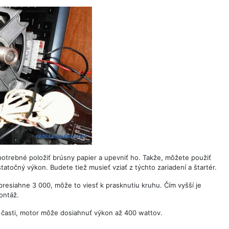
potrebné položiť brúsny papier a upevniť ho. Takže, môžete použiť
atočný výkon. Budete tiež musieť vziať z týchto zariadení a štartér.
esiahne 3 000, môže to viesť k prasknutiu kruhu. Čím vyšší je
ontáž.
é časti, motor môže dosiahnuť výkon až 400 wattov.