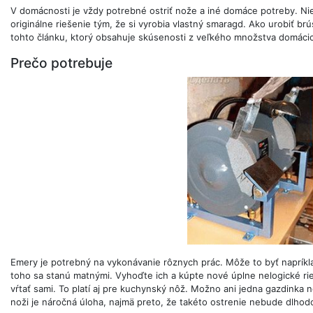
V domácnosti je vždy potrebné ostriť nože a iné domáce potreby. Niek
originálne riešenie tým, že si vyrobia vlastný smaragd. Ako urobiť 
tohto článku, ktorý obsahuje skúsenosti z veľkého množstva domáci
Prečo potrebuje
Emery je potrebný na vykonávanie rôznych prác. Môže to byť napríkla
toho sa stanú matnými. Vyhoďte ich a kúpte nové úplne nelogické ri
vŕtať sami. To platí aj pre kuchynský nôž. Možno ani jedna gazdinka ne
noži je náročná úloha, najmä preto, že takéto ostrenie nebude dlhod