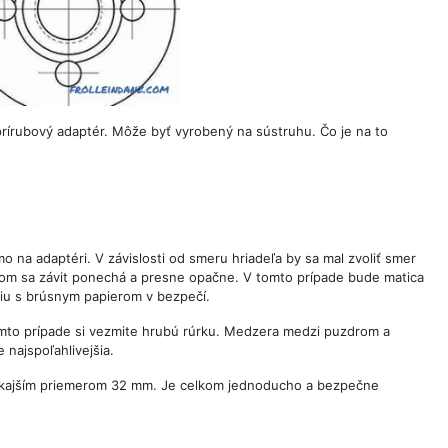
rírubový adaptér. Môže byť vyrobený na sústruhu. Čo je na to
o na adaptéri. V závislosti od smeru hriadeľa by sa mal zvoliť smer
otom sa závit ponechá a presne opačne. V tomto prípade bude matica
ciu s brúsnym papierom v bezpečí.
omto prípade si vezmite hrubú rúrku. Medzera medzi puzdrom a
najspoľahlivejšia.
vonkajším priemerom 32 mm. Je celkom jednoducho a bezpečne