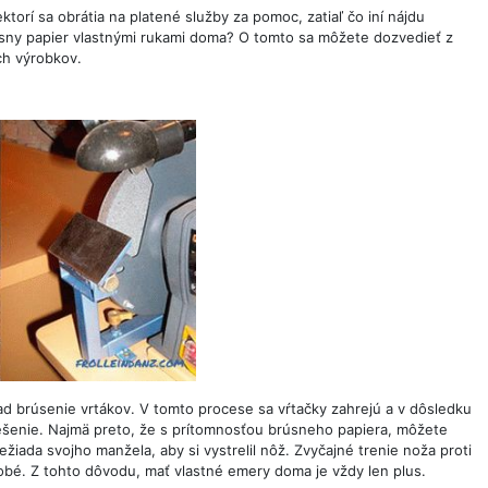
torí sa obrátia na platené služby za pomoc, zatiaľ čo iní nájdu
brúsny papier vlastnými rukami doma? O tomto sa môžete dozvedieť z
ch výrobkov.
d brúsenie vrtákov. V tomto procese sa vŕtačky zahrejú a v dôsledku
ešenie. Najmä preto, že s prítomnosťou brúsneho papiera, môžete
žiada svojho manžela, aby si vystrelil nôž. Zvyčajné trenie noža proti
obé. Z tohto dôvodu, mať vlastné emery doma je vždy len plus.