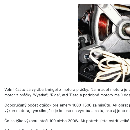
Veľmi často sa vyrába šmirgeľ z motora práčky. Na hriadeľ motora je 
motor z práčky "Vyatka", "Riga", atď Tieto a podobné motory majú dost
Odporúčaný počet otáčok pre emery 1000-1500 za minútu. Ak obrat pr
výkon motora, tým silnejšie je koleso na výrobu smaltu, ako aj jeho m
Čo sa týka výkonu, stačí 100 alebo 200W. Ak potrebujete ostriť veľk