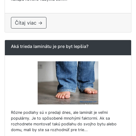
Čítaj viac →
Aká trieda laminátu je pre byt lepšia?
Rôzne podlahy sú v predaji dnes, ale laminát je veľmi
populárny. Je to spôsobené mnohými faktormi. Ak sa
rozhodnete montovať takú podlahu do svojho bytu alebo
domu, mali by ste sa rozhodnúť pre trie...