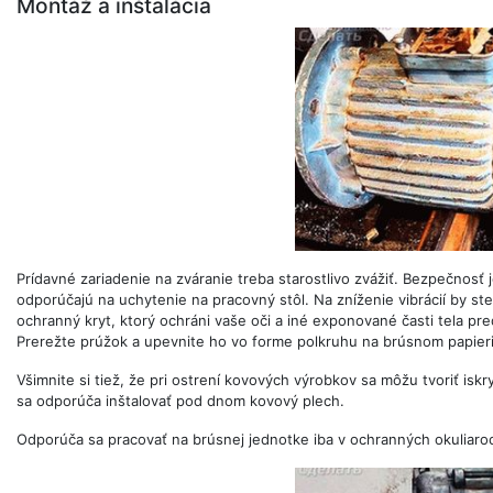
Montáž a inštalácia
Prídavné zariadenie na zváranie treba starostlivo zvážiť. Bezpečnosť 
odporúčajú na uchytenie na pracovný stôl. Na zníženie vibrácií by ste 
ochranný kryt, ktorý ochráni vaše oči a iné exponované časti tela p
Prerežte prúžok a upevnite ho vo forme polkruhu na brúsnom papieri
Všimnite si tiež, že pri ostrení kovových výrobkov sa môžu tvoriť is
sa odporúča inštalovať pod dnom kovový plech.
Odporúča sa pracovať na brúsnej jednotke iba v ochranných okuliaroc