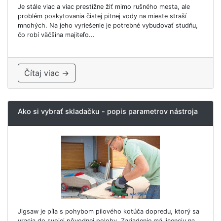
Je stále viac a viac prestížne žiť mimo rušného mesta, ale
problém poskytovania čistej pitnej vody na mieste straší
mnohých. Na jeho vyriešenie je potrebné vybudovať studňu,
čo robí väčšina majiteľo...
Čítaj viac →
Ako si vybrať skladačku - popis parametrov nástroja
Jigsaw je píla s pohybom pílového kotúča dopredu, ktorý sa
vracia do svojej pôvodnej polohy. Zariadenie má licenciu na