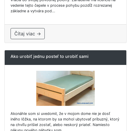
vedenie tejto čepele v procese pohybu pozdĺž rozrezanej
základne a vytvára pod...
Čítaj viac →
Ako urobiť jednu posteľ to urobiť sami
Akonáhle som si uvedomil, že v mojom dome nie je dosť
iného lôžka, na ktorom by sa mohol ubytovať príbuzný, ktorý
na chvíľu prišiel zostať, alebo neskorý priateľ. Namiesto
nákupu nového nábytku som...