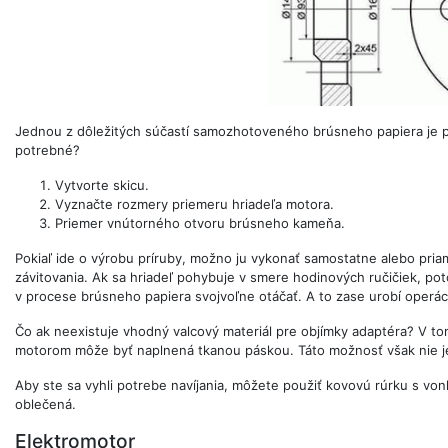
Jednou z dôležitých súčastí samozhotoveného brúsneho papiera je p
potrebné?
Vytvorte skicu.
Vyznačte rozmery priemeru hriadeľa motora.
Priemer vnútorného otvoru brúsneho kameňa.
Pokiaľ ide o výrobu príruby, možno ju vykonať samostatne alebo priam
závitovania. Ak sa hriadeľ pohybuje v smere hodinových ručičiek, p
v procese brúsneho papiera svojvoľne otáčať. A to zase urobí operá
Čo ak neexistuje vhodný valcový materiál pre objímky adaptéra? V t
motorom môže byť naplnená tkanou páskou. Táto možnosť však nie je 
Aby ste sa vyhli potrebe navíjania, môžete použiť kovovú rúrku s 
oblečená.
Elektromotor