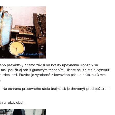
jeho prevádzky priamo závisí od kvality upevnenia. Konzoly sa
mali použiť aj roh s gumovým tesnením. Uistite sa, že ste si vytvorili
red trieskami. Puzdro je vyrobené z kovového pásu s hrúbkou 3 mm.
.
kry. Na ochranu pracovného stola (najmä ak je drevený) pred požiarom
h a rukaviciach.