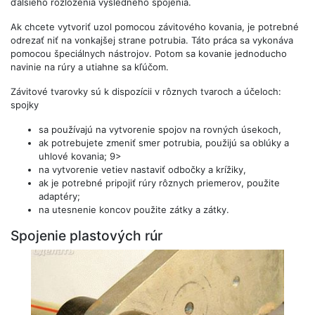
ďalšieho rozloženia výsledného spojenia.
Ak chcete vytvoriť uzol pomocou závitového kovania, je potrebné
odrezať niť na vonkajšej strane potrubia. Táto práca sa vykonáva
pomocou špeciálnych nástrojov. Potom sa kovanie jednoducho
navinie na rúry a utiahne sa kľúčom.
Závitové tvarovky sú k dispozícii v rôznych tvaroch a účeloch:
spojky
sa používajú na vytvorenie spojov na rovných úsekoch,
ak potrebujete zmeniť smer potrubia, použijú sa oblúky a
uhlové kovania; 9>
na vytvorenie vetiev nastaviť odbočky a krížiky,
ak je potrebné pripojiť rúry rôznych priemerov, použite
adaptéry;
na utesnenie koncov použite zátky a zátky.
Spojenie plastových rúr