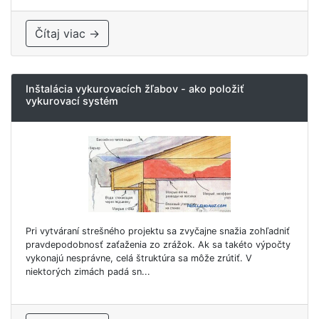
Čítaj viac →
Inštalácia vykurovacích žľabov - ako položiť
vykurovací systém
Pri vytváraní strešného projektu sa zvyčajne snažia zohľadniť
pravdepodobnosť zaťaženia zo zrážok. Ak sa takéto výpočty
vykonajú nesprávne, celá štruktúra sa môže zrútiť. V
niektorých zimách padá sn...