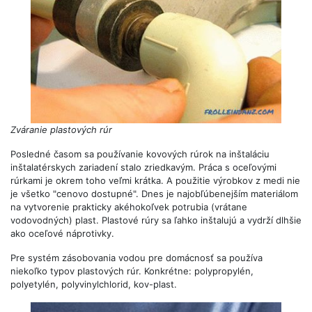
Zváranie plastových rúr
Posledné časom sa používanie kovových rúrok na inštaláciu
inštalatérskych zariadení stalo zriedkavým. Práca s oceľovými
rúrkami je okrem toho veľmi krátka. A použitie výrobkov z medi nie
je všetko "cenovo dostupné". Dnes je najobľúbenejším materiálom
na vytvorenie prakticky akéhokoľvek potrubia (vrátane
vodovodných) plast. Plastové rúry sa ľahko inštalujú a vydrží dlhšie
ako oceľové náprotivky.
Pre systém zásobovania vodou pre domácnosť sa používa
niekoľko typov plastových rúr. Konkrétne: polypropylén,
polyetylén, polyvinylchlorid, kov-plast.