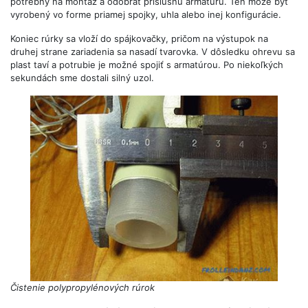
potrebný na montáž a odobrať príslušnú armatúru. Ten môže byť
vyrobený vo forme priamej spojky, uhla alebo inej konfigurácie.
Koniec rúrky sa vloží do spájkovačky, pričom na výstupok na
druhej strane zariadenia sa nasadí tvarovka. V dôsledku ohrevu sa
plast taví a potrubie je možné spojiť s armatúrou. Po niekoľkých
sekundách sme dostali silný uzol.
Čistenie polypropylénových rúrok