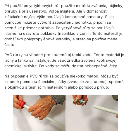
Pri použití polyetylénových rúr použite metódu zvárania, objímky,
príruby a príslušenstvo. Voľba majiteľa. Ale v domácnosti
inštalačné najčastejšie používajú kompresné armatúry. S ich
pomocou môžete vytvoriť zapečatenú jednotku, pričom sa
neznižuje priemer potrubia. Polyetylénové rúry sa používajú
hlavne na uzavreté pokládky (napríklad v zemi). Tento materiál je
drahší ako polypropylénové výrobky, a preto sa používa menej
často.
PVC rúrky sú vhodné pre studenú aj teplú vodu. Tento materiál je
lacný a ľahko sa inštaluje. Je však zriedka zvolená kvôli svojej
chemickej aktivite. Do vody sa môžu dostať nebezpečné látky.
Na pripojenie PVC rúrok sa používa niekoľko metód. Môžu byť
zlepené pomocou špeciálnej látky (zváranie za studena), spojené
s objímkou ​​s tesniacim materiálom alebo pomocou prírub.