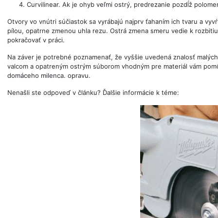
Curvilinear. Ak je ohyb veľmi ostrý, predrezanie pozdĺž polo
Otvory vo vnútri súčiastok sa vyrábajú najprv ťahaním ich tvaru a vyvŕ
pílou, opatrne zmenou uhla rezu. Ostrá zmena smeru vedie k rozbitiu pí
pokračovať v práci.
Na záver je potrebné poznamenať, že vyššie uvedená znalosť malých
valcom a opatreným ostrým súborom vhodným pre materiál vám pomôže
domáceho milenca. opravu.
Nenašli ste odpoveď v článku? Ďalšie informácie k téme: