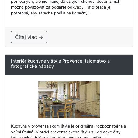
pomocných, ale nie menej dôležitých úkonov. Jeden z nich
možno považovať za podanie odkvapu. Táto práca je
potrebná, aby strecha prešla na konečný...
Čítaj viac →
Interiér kuchyne v štýle Provence: tajomstvo a
fotografické nápady
Kuchyňa v provensálskom štýle je originálna, rozpoznateľná a
veľmi útulná. V srdci provensálskeho štýlu sú vidiecke črty
francúzskej riviéry s ich prirodzenou pomalosťou a