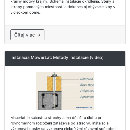
krajiny motívy krajiny. Schéma inštalácie okrídlenia. Steny a
stropy pomocných miestností a dokonca aj obývacie izby v
vidieckom dome...
Čítaj viac →
Inštalácia MowerLat: Metódy inštalácie (video)
Mauerlat je súčasťou strechy a má dôležitú úlohu pri
rovnomernom rozložení zaťaženia od strechy. Inštalácia
výkonovej dosky sa vykonáva niekoľkými rôznymi spôsobmi.