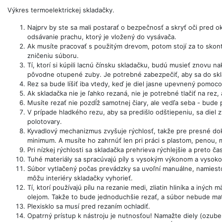
Výkres termoelektrickej skladačky.
Najprv by ste sa mali postarať o bezpečnosť a skryť oči pred o
odsávanie prachu, ktorý je vložený do vysávača.
Ak musíte pracovať s použitým drevom, potom stojí za to skontr
zničeniu súboru.
Tí, ktorí si kúpili lacnú čínsku skladačku, budú musieť znovu n
pôvodne otupené zuby. Je potrebné zabezpečiť, aby sa do skl
Rez sa bude líšiť iba vtedy, keď je diel jasne upevnený pomoco
Ak skladačka nie je ľahko rezaná, nie je potrebné tlačiť na rez,
Musíte rezať nie pozdĺž samotnej čiary, ale vedľa seba - bude 
V prípade hladkého rezu, aby sa predišlo odštiepeniu, sa diel 
polotovary.
Kyvadlový mechanizmus zvyšuje rýchlosť, takže pre presné doko
minimum. A musíte ho zahrnúť len pri práci s plastom, penou
Pri nízkej rýchlosti sa skladačka prehrieva rýchlejšie a preto č
Tuhé materiály sa spracúvajú píly s vysokým výkonom a vysoko
Súbor vytlačený počas prevádzky sa uvoľní manuálne, namiesto 
môžu interiéry skladačky vyhorieť.
Tí, ktorí používajú pílu na rezanie medi, zliatin hliníka a iných
olejom. Takže to bude jednoduchšie rezať, a súbor nebude mat
Plexisklo sa musí pred rezaním ochladiť.
Opatrný prístup k nástroju je nutnosťou! Namažte diely (ozuben