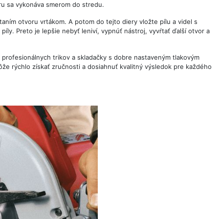
meru sa vykonáva smerom do stredu.
taním otvoru vrtákom. A potom do tejto diery vložte pílu a videl s
ly. Preto je lepšie nebyť leniví, vypnúť nástroj, vyvŕtať ďalší otvor a
 profesionálnych trikov a skladačky s dobre nastaveným tlakovým
 rýchlo získať zručnosti a dosiahnuť kvalitný výsledok pre každého