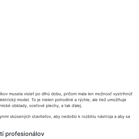
íkov musela visieť po dlhú dobu, pričom mala len možnosť vystrihnúť
ktrický model. To je nielen pohodlné a rýchle, ale tiež umožňuje
mické obklady, oceľové plechy, a tak ďalej.
kynmi skúsených staviteľov, aby nedošlo k rozbitiu nástroja a aby sa
tí profesionálov