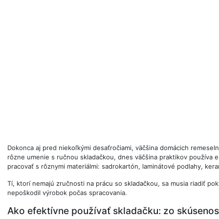
Dokonca aj pred niekoľkými desaťročiami, väčšina domácich remeseln
rôzne umenie s ručnou skladačkou, dnes väčšina praktikov používa ele
pracovať s rôznymi materiálmi: sadrokartón, laminátové podlahy, kera
Tí, ktorí nemajú zručnosti na prácu so skladačkou, sa musia riadiť po
nepoškodil výrobok počas spracovania.
Ako efektívne používať skladačku: zo skúsenos