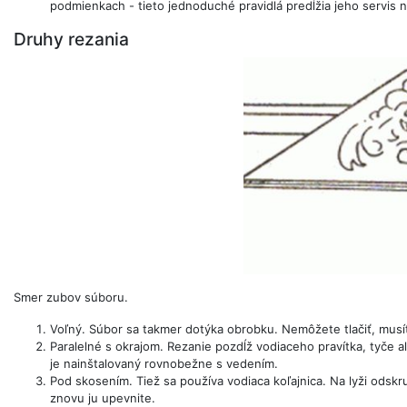
podmienkach - tieto jednoduché pravidlá predĺžia jeho servis 
Druhy rezania
Smer zubov súboru.
Voľný. Súbor sa takmer dotýka obrobku. Nemôžete tlačiť, musít
Paralelné s okrajom. Rezanie pozdĺž vodiaceho pravítka, tyče al
je nainštalovaný rovnobežne s vedením.
Pod skosením. Tiež sa používa vodiaca koľajnica. Na lyži odskru
znovu ju upevnite.