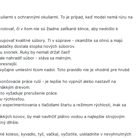
kuliarmi s ochrannými okuliarmi. To je prípad, keď model nemá rúru na
olovať, či v ňom nie sú žiadne zatĺkané klince, aby nedošlo k
akupovať kvalitné súbory. Tí v súprave - okamžite sa ohnú a majú
adačky dostala stopka nových súborov.
u svoriek. Ruky by nemali držať časť!
 ale nahradiť súbor - stáva sa matným.
presnejší.
zvyčajne umiestni lícom nadol. Toto pravidlo nie je vhodné pre hrubé
nčovacie práce ruší - je lepšie ho vypnúť alebo nastaviť na
, mäkkým drevom.
asto vyžaduje prerušenie práce.
u rýchlosťou.
experimentovania s tlačidlami štartu a režimom rýchlosti, inak sa
 mäkkých kovov, by mali navlhčiť plátno vodou a najlepšie strojovým
ný dlhšie.
é koleso, kyvadlo, tyč, vačka), vyčistite, uskladnite v nevyhnutných