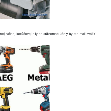
j ručnej kotúčovej píly na súkromné ​​účely by ste mali zvážiť